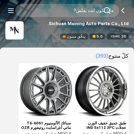
Sichuan Maining Auto Parts Co., Ltd.
30
5.0
يدقّق ممون
YEARS
كلّ منتوج
(393)
طبق عميق خفيف الوزن
سبائك الألومنيوم 6061-T6
عجلات IND 5x112 3PC
ماتي أنثراسايت روتيفورم OZR
تكوينات
عجلات أحادية الكتلة
4 جهاز كمبيوتر شخصى
MOQ:
4 جهاز كمبيوتر شخصى
MOQ: