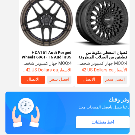
قضبان المعطي مكونة من
HCA161 Audi Forged
قطعتين من العجلات المطروقة
Wheels 6061-T6 Audi RS5
LHR-M 2PC 3PC
كوبيه عجلات
4 جهاز كمبيوتر شخصى
MOQ:
4 جهاز كمبيوتر شخصى
MOQ:
الأسعار:
Starting at $242 US Dollars ea
الأسعار:
Starting at $242 US Dollars ea
افضل سعر
الاتصال
افضل سعر
الاتصال
وفر وقتك
دعنا نتصل بأفضل المنتجات معك.
أعط متطلباتك