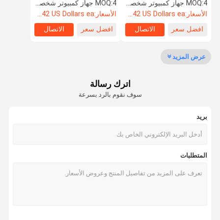
عجلات مزورة
TT RS OEM
4 جهاز كمبيوتر شخصى
MOQ:
4 جهاز كمبيوتر شخصى
MOQ:
الأسعار:
Starting at $242 US Dollars ea
الأسعار:
Starting at $242 US Dollars ea
افضل سعر
الاتصال
افضل سعر
الاتصال
مراقبة الجودة
اتصل بنا
أخبار
حالات
عرض المزيد
عجلات فورج السيارات
اترك رسالة
عجلات BBS مزورة
سوف نقوم بالرد بسرعة
عجلات سباق فولك مزورة
بريد
عجلات مزورة فورجياتو
عجلات فوسن مزورة
المتطلبات
عجلات مزورة مخصصة
عجلات BMW المطروقة
عجلات مرسيدس بنز مزورة