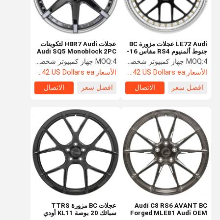
LE72 Audi عجلات مزورة BC
عجلات HBR7 Audi لتكوينات
جنوط ألمنيوم RS4 مقاس 16-
Audi SQ5 Monoblock 2PC
26 بوصة
3PC
4 جهاز كمبيوتر شخصى
MOQ:
4 جهاز كمبيوتر شخصى
MOQ:
الأسعار:
Starting at $242 US Dollars ea
الأسعار:
Starting at $242 US Dollars ea
افضل سعر
الاتصال
افضل سعر
الاتصال
مسكن
منتجات
معلومات عنا
جولة في
المعمل
Audi C8 RS6 AVANT BC
عجلات BC مزورة TTRS
Forged MLE81 Audi OEM
سبائك 20 بوصة KL11 أودي