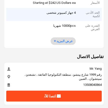
الأسعار
Starting at $242 US Dollars ea
الحد الأدنى
4 جهاز كمبيوتر شخصى
لكمية
القدرة على
10000pcs شهريا
العرض
عرض المزيد
تفاصيل الاتصال
Mr. Yang
رقم 1999 شارع ييتشو ، منطقة التكنولوجيا الفائقة ، تشنغدو ،
سيتشوان ، الصين
13508040864
ﺎﺘﺼﻟ ﺍﻶﻧ