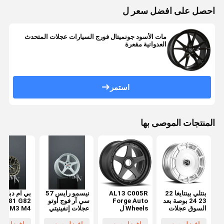
احصل على افضل سعر ل
مات الأسود جونميتال فورج السيارات عجلات المتحدث
العدوانية مقعرة
استمر
المنتجات الموصى بها
بنتلي بينتايغا 22
AL13 C005R
نيسمو رايس 57
ب
23 24 بوصة بعد
Forge Auto
سي آر فوج أوتو
0 G81 G82
السوق عجلات
Wheels ل
عجلات إنفينيتي
M3 M4
السيارات
Lamborghini
Q50 370Z
Huracan Audi
350Z أطراف