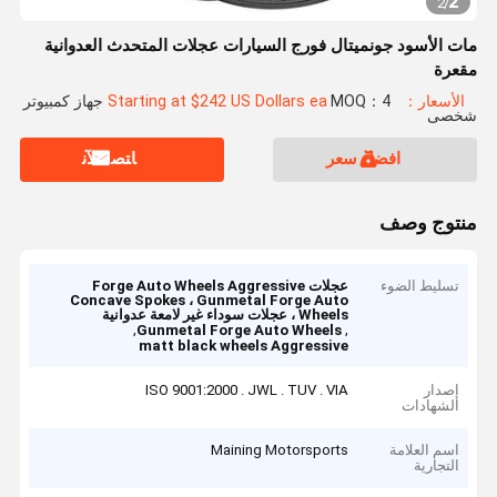
2
2
/
مات الأسود جونميتال فورج السيارات عجلات المتحدث العدوانية
مقعرة
الأسعار：Starting at $242 US Dollars ea
MOQ：4 جهاز كمبيوتر
شخصى
افضل سعر
ﺎﺘﺼﻟ ﺍﻶﻧ
منتوج وصف
تسليط الضوء
عجلات Forge Auto Wheels Aggressive
Concave Spokes ، Gunmetal Forge Auto
Wheels ، عجلات سوداء غير لامعة عدوانية
,
,
Gunmetal Forge Auto Wheels
matt black wheels Aggressive
إصدار
ISO 9001:2000 . JWL . TUV . VIA
الشهادات
اسم العلامة
Maining Motorsports
التجارية