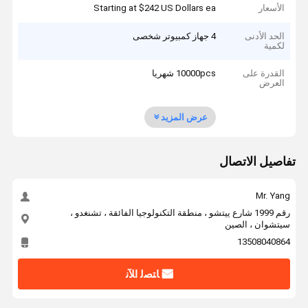
الأسعار
Starting at $242 US Dollars ea
الحد الأدنى
4 جهاز كمبيوتر شخصى
لكمية
القدرة على
10000pcs شهريا
العرض
عرض المزيد
تفاصيل الاتصال
Mr. Yang
رقم 1999 شارع ييتشو ، منطقة التكنولوجيا الفائقة ، تشنغدو ،
سيتشوان ، الصين
13508040864
ﺎﺘﺼﻟ ﺍﻶﻧ