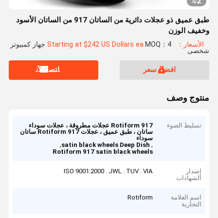
2
4
/
طبق عميق ذو عجلات دائرية من الساتان 917 من الساتان الأسود
وخفيف الوزن
الأسعار：Starting at $242 US Dollars ea
MOQ：4 جهاز كمبيوتر
شخصى
افضل سعر
ﺎﺘﺼﻟ ﺍﻶﻧ
منتوج وصف
تسليط الضوء
917 Rotiform عجلات مطروقة ، عجلات سوداء
ساتان ، طبق عميق ، عجلات Rotiform 917 ساتان
سوداء
,
,
satin black wheels Deep Dish
Rotiform 917 satin black wheels
إصدار
ISO 9001:2000 . JWL . TUV . VIA
الشهادات
اسم العلامة
Rotiform
التجارية