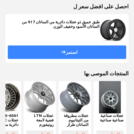
احصل على افضل سعر ل
طبق عميق ذو عجلات دائرية من الساتان 917 من
الساتان الأسود وخفيف الوزن
استمر
المنتجات الموصى بها
عجلات صناعية
عجلات مطروقة
عجلات LTN
6061-T6
صناعية صناعية
من التيتانيوم
فضية لامعة
عجلات UC
الساتان طراز
روتيفورم
دائرية مزور
R903 TUF