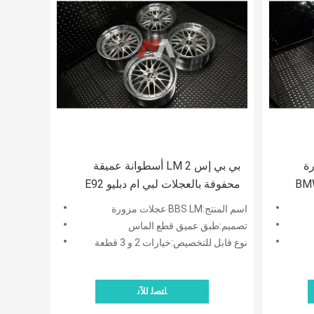
B لسيارة
بي بي إس LM 2 أسطوانة عميقة
BMW
محفوفة بالعجلات لبي ام دبليو E92
F87 F80 F82 M2 M3 M4
G80 
اسم المنتج:BBS LM عجلات مزورة
تصميم:طبق عميق قطع الماس
نوع قابل للتخصيص:خيارات 2 و 3 قطعة
ﺎﺘﺼﻟ ﺍﻶﻧ