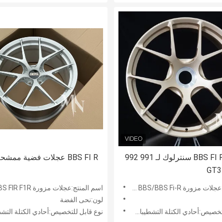
عجلات BBS FI R سنترلوك لـ 991 992
BBS FI R عجلات فضية ممشحة
GT3
زورة BBS/BBS Fi-R ذهبي
اسم المنتج:عجلات مزورة BBS FIR F1R
لون:نحى الفضة
صيص:أحادي الكتلة التشطيبات المخصصة
نوع قابل للتخصيص:أحادي الكتلة التشطيبات الم