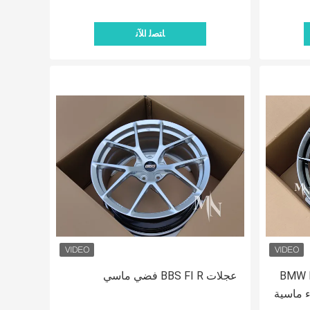
ﺎﺘﺼﻟ ﺍﻶﻧ
BMW F87 M2
عجلات BBS FI R فضي ماسي
سوداء ماسية