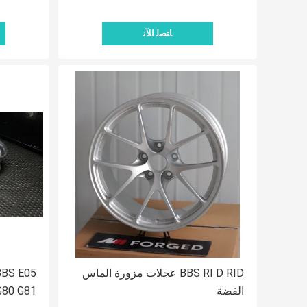
ﺎﺘﺼﻟ ﺍﻶﻧ
BBS RI D RID عجلات مزورة الماس
الفضة
G80 G81