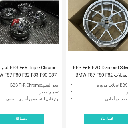
وط BBS Fi-R EVO Diamond Silver
BS Fi-R Triple Chrome
Forged لعجلات BMW F87 F80 F82
 F87 F80 F82 F83 F90 G87
G81 G82 G83 G90 M2 M3 M4
F83 F90 G87 G80 G81 G82 
اسم المنتج:BBS FI-R Chrome
M2 M3
M5 الأطراف
ر
تصميم:مقعر
لتخصيص:أحادي
نوع قابل للتخصيص:أحادي الضعف
ﺎﺘﺼﻟ ﺍﻶﻧ
ﺎﺘﺼﻟ ﺍﻶﻧ