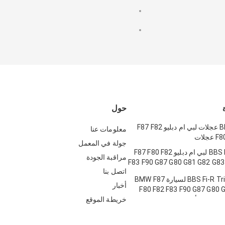
حول
BBS FI-R EVO عجلات لبي ام دبليو F87 F82
معلومات عنا
لات
جولة في المعمل
مجموعة BBS E88 لبي ام دبليو F87 F80 F82
مراقبة الجودة
F83 F90 G87 G80 G81 G82 G8
اتصل بنا
BBS Fi-R Triple Chrome لسيارة BMW F87
أخبار
F80 F82 F83 F90 G87 G80 
 الأطراف
خريطة الموقع