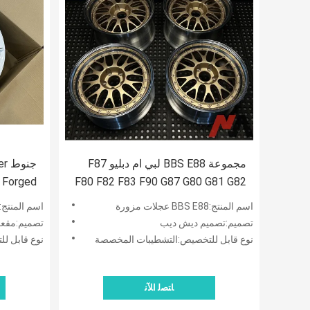
مجموعة BBS E88 لبي ام دبليو F87
جن
F80 F82 F83 F90 G87 G80 G81 G82
G83 G90 M2 M3 M4 M5 الأطراف
G83 G90
اسم المنتج:BBS E88 عجلات مزورة
اسم المنتج:BBS عجلات مزورة
 M4 M5
تصميم:تصميم ديش ديب
تصميم:مقع
نوع قابل للتخصيص:التشطيبات المخصصة
نوع قابل ل
ﺎﺘﺼﻟ ﺍﻶﻧ