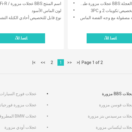
G82 G83 G90 M2 M
مطروقة
 مزورة طبق عميق
اسم المنتج:BBS عجلات مزورة / BBS Fi-R الماس الأسود
صيص:تكوينات 2 و 3PC
لون:الماس الأسود
مصقولة مع وجه الفضة الماس
نوع قابل للتخصيص:أحادي الكتلة التشطيبات الم
ﺎﺘﺼﻟ ﺍﻶﻧ
ﺎﺘﺼﻟ ﺍﻶﻧ
>|
>>
2
1
<<
|<
Page 1 of 2
ات BBS مزورة
عجلات فورج السيارات
جلات فوسن مزورة
عجلات مزورة فورجياتو
جلات مرسيدس بنز مزورة
عجلات BMW المطروقة
جلات ليكساني مزورة
عجلات أودي مزورة