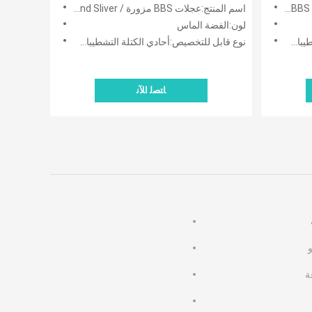
اسم المنتج:عجلات BBS مزورة / BBS Fi-R Diamond Sliver
لون:الفضة الماس
خصصة
نوع قابل للتخصيص:أحادي الكتلة التشطيبات المخصصة
ﺎﺘﺼﻟ ﺍﻶﻧ