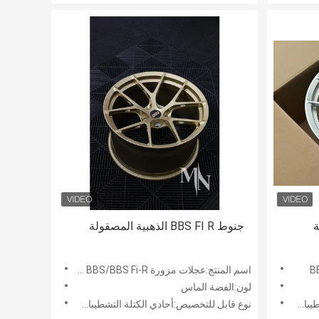
جنوط BBS FI R الذهبية المصقولة
اسم المنتج:عجلات مزورة BBS/BBS Fi-R ذهبي
لون:الفضة الماس
خصصة
نوع قابل للتخصيص:أحادي الكتلة التشطيبات المخصصة