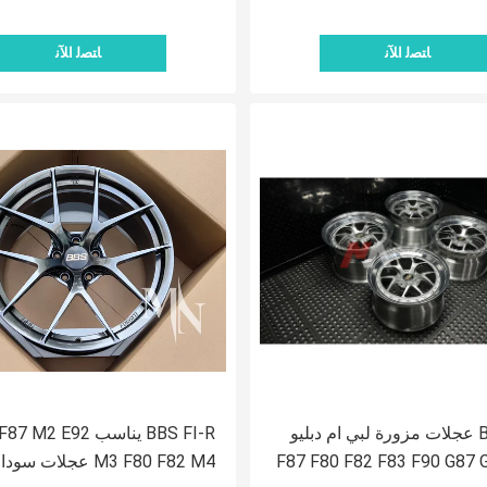
ﺎﺘﺼﻟ ﺍﻶﻧ
ﺎﺘﺼﻟ ﺍﻶﻧ
BBS E05 عجلات مزورة لبي ام دبليو
BBS FI-R يناسب  E92
F87 F80 F82 F83 F90 G87 
M3 F80 F82 M4 عجلات 