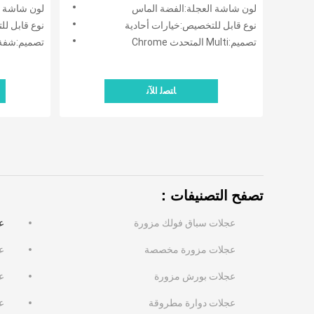
3 M4 M5
لون شاشة العجلة:الفضة الماس
لون شاشة العجلة:BBS عجلات
الأطراف
نوع قابل للتخصيص:خيارات أحادية
نوع قابل للتخ
تصميم:Multi المتحدث Chrome
تصميم:شفة 
ﺎﺘﺼﻟ ﺍﻶﻧ
تصفح التصنيفات：
عجلات سباق فولك مزورة
عجل
عجلات مزورة مخصصة
ع
عجلات بورش مزورة
ع
عجلات دوارة مطروقة
ع