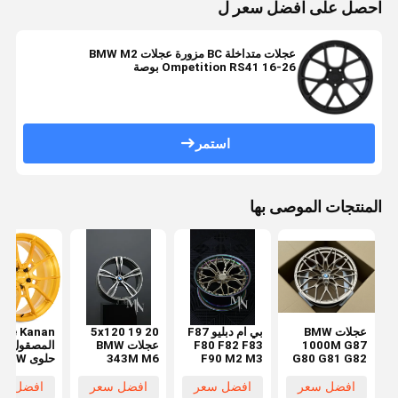
احصل على افضل سعر ل
عجلات متداخلة BC مزورة عجلات BMW M2
Ompetition RS41 16-26 بوصة
استمر
المنتجات الموصى بها
عجلات BMW
بي ام دبليو F87
5x120 19 20
che Kanan
1000M G87
F80 F82 F83
عجلات BMW
المصقول ال
G80 G81 G82
F90 M2 M3
343M M6
حلوى BMW
G83 M2 M3
M4 M5 عجلات
مسبوكة للبيع
عجلات مزور
M4 المصنوعة
مزورة من قطعة
افضل سعر
افضل سعر
افضل سعر
افضل سع