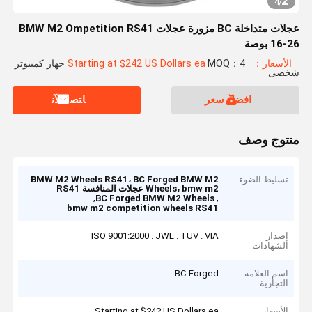
2
4
/
عجلات متداخلة BC مزورة عجلات BMW M2 Ompetition RS41
16-26 بوصة
الأسعار：Starting at $242 US Dollars ea
MOQ：4 جهاز كمبيوتر
شخصى
افضل سعر
ﺎﺘﺼﻟ ﺍﻶﻧ
منتوج وصف
تسليط الضوء
BMW M2 Wheels RS41، BC Forged BMW M2
Wheels، bmw m2 عجلات المنافسة RS41
,
,
BC Forged BMW M2 Wheels
bmw m2 competition wheels RS41
إصدار
ISO 9001:2000 . JWL . TUV . VIA
الشهادات
اسم العلامة
BC Forged
التجارية
الأسعار
Starting at $242 US Dollars ea