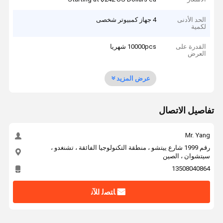
الحد الأدنى
4 جهاز كمبيوتر شخصى
لكمية
القدرة على
10000pcs شهريا
العرض
عرض المزيد
تفاصيل الاتصال
Mr. Yang
رقم 1999 شارع ييتشو ، منطقة التكنولوجيا الفائقة ، تشنغدو ،
سيتشوان ، الصين
13508040864
ﺎﺘﺼﻟ ﺍﻶﻧ