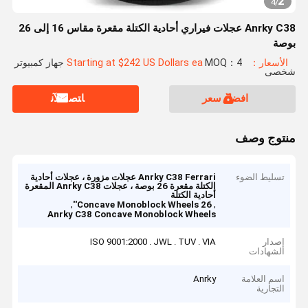
2
4
/
Anrky C38 عجلات فيراري أحادية الكتلة مقعرة مقاس 16 إلى 26
بوصة
الأسعار：Starting at $242 US Dollars ea
MOQ：4 جهاز كمبيوتر
شخصى
افضل سعر
ﺎﺘﺼﻟ ﺍﻶﻧ
منتوج وصف
تسليط الضوء
Anrky C38 Ferrari عجلات مزورة ، عجلات أحادية
الكتلة مقعرة 26 بوصة ، عجلات Anrky C38 المقعرة
أحادية الكتلة
,
,
Concave Monoblock Wheels 26''
Anrky C38 Concave Monoblock Wheels
إصدار
ISO 9001:2000 . JWL . TUV . VIA
الشهادات
اسم العلامة
Anrky
التجارية