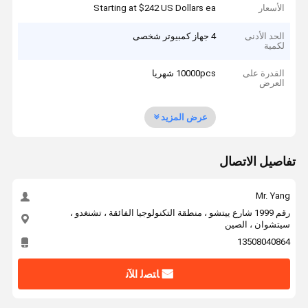
الأسعار
Starting at $242 US Dollars ea
الحد الأدنى
4 جهاز كمبيوتر شخصى
لكمية
القدرة على
10000pcs شهريا
العرض
عرض المزيد
تفاصيل الاتصال
Mr. Yang
رقم 1999 شارع ييتشو ، منطقة التكنولوجيا الفائقة ، تشنغدو ،
سيتشوان ، الصين
13508040864
ﺎﺘﺼﻟ ﺍﻶﻧ