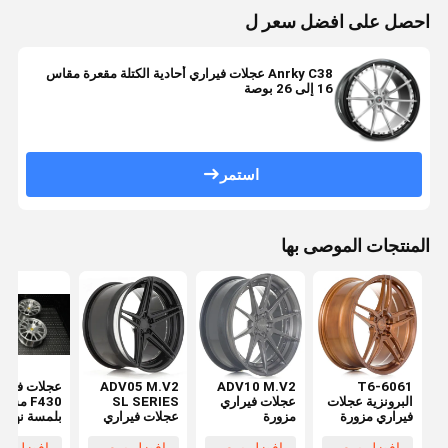
احصل على افضل سعر ل
Anrky C38 عجلات فيراري أحادية الكتلة مقعرة مقاس
16 إلى 26 بوصة
استمر
المنتجات الموصى بها
6061-T6
ADV10 M.V2
ADV05 M.V2
عجلات فيرا
البرونزية عجلات
عجلات فيراري
SL SERIES
F430 مسب
فيراري مزورة
مزورة
عجلات فيراري
بلمسة نهائية
مزورة
شفافة مصقو
مسبوكة RE-01