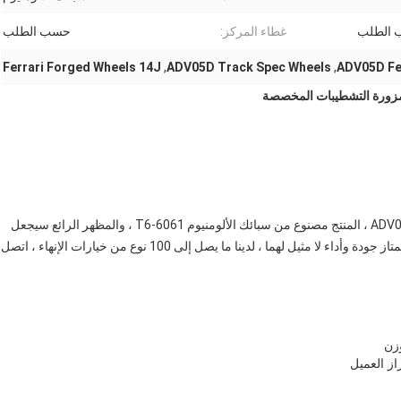
الطلب
غطاء المركز:
حسب الطلب
Ferrari Forged Wheels 14J
,
ADV05D Track Spec Wheels
,
ADV05D Fe
ADV05D Track Spec Advanced Series Ferrari Forged Wheels ، المنتج مصنوع من سبائك الألومنيوم 6061-T6 ، والمظهر الرائع سيجعل
سيارتك أكثر جاذبية على الطريق ، وقد صمم فريق التصميم الممتاز جودة وأداء لا مثيل لهما ، لدينا ما يصل إلى 100 نوع من خيارات الإنهاء ، اتصل
 العميل