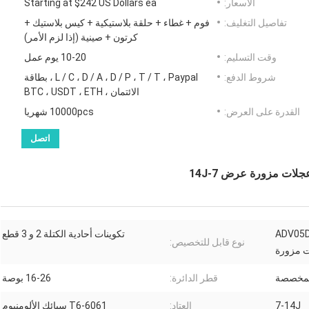
الأسعار:
Starting at $242 US Dollars ea
تفاصيل التغليف:
فوم + غطاء + حلقة بلاستيكية + كيس بلاستيك +
كرتون + صينية (إذا لزم الأمر)
وقت التسليم:
10-20 يوم عمل
شروط الدفع:
L / C ، D / A ، D / P ، T / T ، Paypal ، بطاقة
الائتمان ، BTC ، USDT ، ETH
القدرة على العرض:
10000pcs شهريا
اتصل
ADV05D
تكوينات أحادية الكتلة 2 و 3 قطع
نوع قابل للتخصيص:
لمخصصة
قطر الدائرة:
16-26 بوصة
7-14J
العتاد:
6061-T6 سبائك الألومنيوم