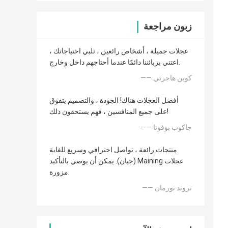
زبون مراجعة
عجلات جميلة ، أشخاص رائعين ، تلبي احتياجاتك ،
اعتني بزبائننا دائمًا عندما أحتاجهم داخل وخارج.
—— كوين هاجرتي
أفضل العجلات هناك! الجودة ، والتصميم يتفوق
على جميع المنافسين ، فهم يستحقون ذلك!
—— جاكوب بوفونا
منتجات رائعة ، تواصل احترافي وسريع للغاية
(جيان). يمكن أن يوصي بالتأكيد Maining عجلات
مزورة.
—— تروند نورمان