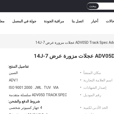
يبحث
الات
أخبار
اتصل بنا
مراقبة الجودة
جولة في المعمل
معل
ADV05D Trac عجلات مزورة عرض 7-14J
ة عرض 7-14J
تفاصيل المنتج:
مكان المنشأ:
الصين
اسم العلامة التجارية:
ADV.1
إصدار الشهادات:
ISO 9001:2000 . JWL . TUV . VIA
رقم الموديل:
ADV05D TRACK SPEC سلسلة متقدمة
شروط الدفع والشحن:
الحد الأدنى لكمية:
4 جهاز كمبيوتر شخصى