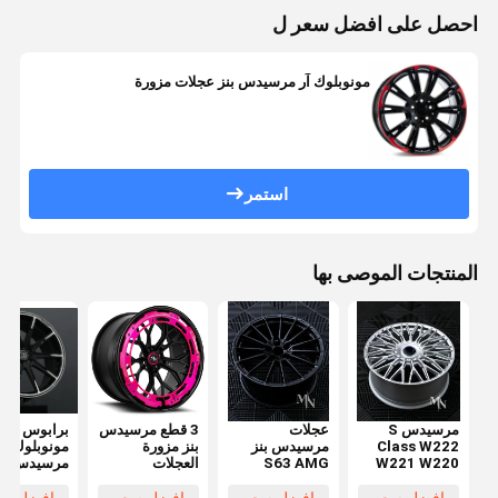
احصل على افضل سعر ل
مونوبلوك آر مرسيدس بنز عجلات مزورة
استمر
المنتجات الموصى بها
مرسيدس S
عجلات
3 قطع مرسيدس
برابوس
Class W222
مرسيدس بنز
بنز مزورة
مونوبلوك 
W221 W220
S63 AMG
العجلات
مرسيدس بن
W140 AMG
المصنوعة من
عجلات مزور
S500 S550
الفولاذ المطروق