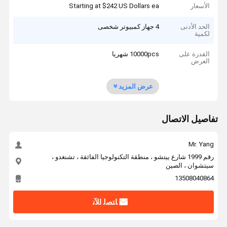
الأسعار
Starting at $242 US Dollars ea
الحد الأدنى
4 جهاز كمبيوتر شخصى
لكمية
القدرة على
10000pcs شهريا
العرض
عرض المزيد
تفاصيل الاتصال
Mr. Yang
رقم 1999 شارع ييتشو ، منطقة التكنولوجيا الفائقة ، تشنغدو ،
سيتشوان ، الصين
13508040864
ﺎﺘﺼﻟ ﺍﻶﻧ