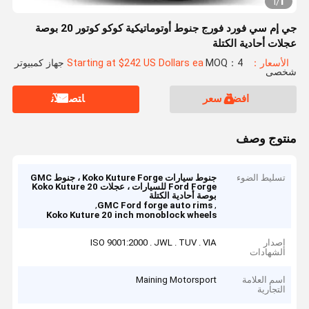
1
1
/
جي إم سي فورد فورج جنوط أوتوماتيكية كوكو كوتور 20 بوصة
عجلات أحادية الكتلة
الأسعار：Starting at $242 US Dollars ea
MOQ：4 جهاز كمبيوتر
شخصى
افضل سعر
ﺎﺘﺼﻟ ﺍﻶﻧ
منتوج وصف
تسليط الضوء
جنوط سيارات Koko Kuture Forge ، جنوط GMC
Ford Forge للسيارات ، عجلات Koko Kuture 20
بوصة أحادية الكتلة
,
,
GMC Ford forge auto rims
Koko Kuture 20 inch monoblock wheels
إصدار
ISO 9001:2000 . JWL . TUV . VIA
الشهادات
اسم العلامة
Maining Motorsport
التجارية