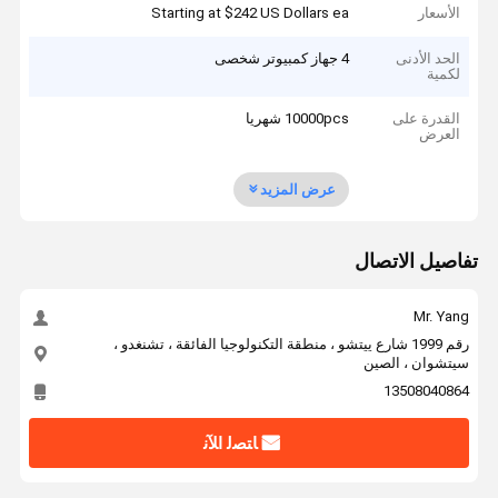
الأسعار
Starting at $242 US Dollars ea
الحد الأدنى
4 جهاز كمبيوتر شخصى
لكمية
القدرة على
10000pcs شهريا
العرض
عرض المزيد
تفاصيل الاتصال
Mr. Yang
رقم 1999 شارع ييتشو ، منطقة التكنولوجيا الفائقة ، تشنغدو ،
سيتشوان ، الصين
13508040864
ﺎﺘﺼﻟ ﺍﻶﻧ