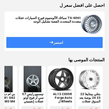
احصل على افضل سعر ل
6061-T6 سبائك الألومنيوم فورج السيارات عجلات
متعددة المتحدث الفضة تشكيل الوجه
استمر
المنتجات الموصى بها
بنتلي بينتايغا 22
AL13 C005R
نيسمو رايس 57
ب
23 24 بوصة بعد
Forge Auto
سي آر فوج أوتو
0 G81 G82
السوق عجلات
Wheels ل
عجلات إنفينيتي
M3 M4
السيارات
Lamborghini
Q50 370Z
Huracan Audi
350Z أطراف