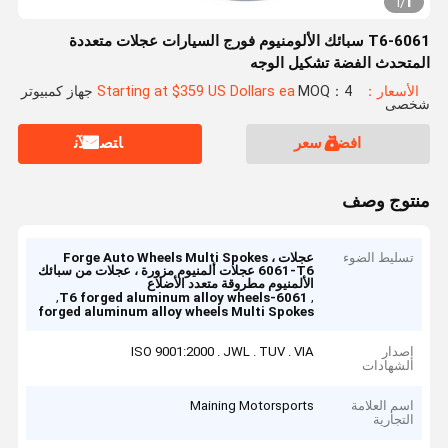
1
1
/
6061-T6 سبائك الألومنيوم فورج السيارات عجلات متعددة
المتحدث الفضة تشكيل الوجه
الأسعار：Starting at $359 US Dollars ea
MOQ：4 جهاز كمبيوتر
شخصى
افضل سعر
ﺎﺘﺼﻟ ﺍﻶﻧ
منتوج وصف
تسليط الضوء
عجلات Forge Auto Wheels Multi Spokes ،
6061-T6 عجلات ألمنيوم مزورة ، عجلات من سبائك
الألمنيوم مطروقة متعدد الأضلاع
,
,
6061-T6 forged aluminum alloy wheels
forged aluminum alloy wheels Multi Spokes
إصدار
ISO 9001:2000 . JWL . TUV . VIA
الشهادات
اسم العلامة
Maining Motorsports
التجارية