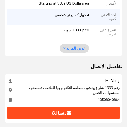
الأسعار
Starting at $359 US Dollars ea
الحد الأدنى
4 جهاز كمبيوتر شخصى
لكمية
القدرة على
10000pcs شهريا
العرض
عرض المزيد
تفاصيل الاتصال
Mr. Yang
رقم 1999 شارع ييتشو ، منطقة التكنولوجيا الفائقة ، تشنغدو ،
سيتشوان ، الصين
13508040864
ﺎﺘﺼﻟ ﺍﻶﻧ