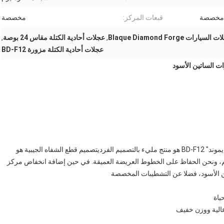
مخصصة
قبعات المركز:
مخصصة
السيارات Blaque Diamond Forge
,
عجلات أحادية الكتلة مقاس 24 بوصة
,
عجلات أحادية الكتلة مزورة BD-F12
عجلات السيارات المصممة من قبل الشركة المصنعة لـ "بلاك دايموند" BD-F12 هو منتج مليء بالتصميم الفرديتصميم قطع الشفاه الجيبية هو
م، ونحن الحفاظ على الخطوط العريضة العميقة. في حين إضافة انخفاض مركز
ن الأسود، فضلا عن التشطيبات المخصصة