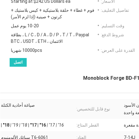
الأسعار:
Starting at $242 US Dollars ea
تفاصيل التغليف:
فوم + غطاء + حلقة بلاستيكية + كيس بلاستيك +
كرتون + صينية (إذا لزم الأمر)
وقت التسليم:
10-20 يوم عمل
شروط الدفع:
L / C ، D / A ، D / P ، T / T ، Paypal ، بطاقة
الائتمان ، BTC ، USDT ، ETH
القدرة على العرض:
10000pcs شهريا
اتصل
ن الأسود
صياغة أحادية الكتلة
نوع قابل للتخصيص:
ة واحدة
ة مقعرة
القطر المتاح:
16" | 17" |
16" | 17" |
18" | 19" |
18" |
7-14J
العتاد:
6061-T6 سبائك الألومنيوم