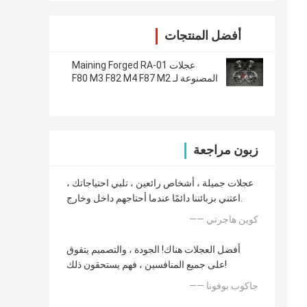
أفضل المنتجات
عجلات Maining Forged RA-01
المصنوعة لـ F80 M3 F82 M4 F87 M2
زبون مراجعة
عجلات جميلة ، أشخاص رائعين ، تلبي احتياجاتك ،
اعتني بزبائننا دائمًا عندما أحتاجهم داخل وخارج.
—— كوين هاجرتي
أفضل العجلات هناك! الجودة ، والتصميم يتفوق
على جميع المنافسين ، فهم يستحقون ذلك!
—— جاكوب بوفونا