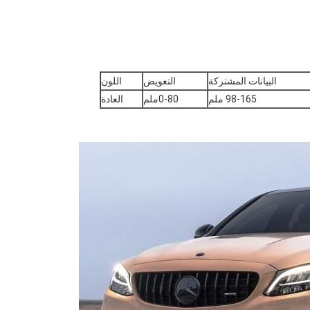
البيانات المشتركة
التعويض
اللون
98-165 ملم
0-80ملم
العادة