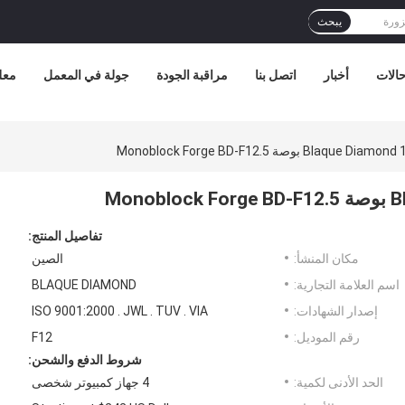
يبحث
الات
أخبار
اتصل بنا
مراقبة الجودة
جولة في المعمل
معل
تفاصيل المنتج:
مكان المنشأ:
الصين
اسم العلامة التجارية:
BLAQUE DIAMOND
إصدار الشهادات:
ISO 9001:2000 . JWL . TUV . VIA
رقم الموديل:
F12
شروط الدفع والشحن:
الحد الأدنى لكمية:
4 جهاز كمبيوتر شخصى