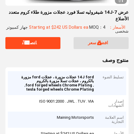
1
1
/
عرض 7-14J شيفروليه تسلا فورد عجلات مزورة طلاء كروم متعدد
الأضلاع
الأسعار：Starting at $242 US Dollars ea
MOQ：4 جهاز كمبيوتر
شخصى
افضل سعر
ﺎﺘﺼﻟ ﺍﻶﻧ
منتوج وصف
تسليط الضوء
14J ford عجلات مزورة ، عجلات ford مزورة
بالكروم ، عجلات تسلا مزورة بالكروم
,
,
ford forged wheels Chrome Plating
tesla forged wheels Chrome Plating
إصدار
ISO 9001:2000 . JWL . TUV . VIA
الشهادات
اسم العلامة
Maining Motorsports
التجارية
الأسعار
Starting at $242 US Dollars ea