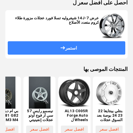
احصل على افضل سعر ل
عرض 7-14J شيفروليه تسلا فورد عجلات مزورة طلاء
كروم متعدد الأضلاع
استمر
المنتجات الموصى بها
بنتلي بينتايغا 22
AL13 C005R
نيسمو رايس 57
ب
23 24 بوصة بعد
Forge Auto
سي آر فوج أوتو
0 G81 G82
السوق عجلات
Wheels ل
عجلات إنفينيتي
M3 M4
السيارات
Lamborghini
Q50 370Z
Huracan Audi
350Z أطراف
افضل سعر
افضل سعر
افضل سعر
افضل سع