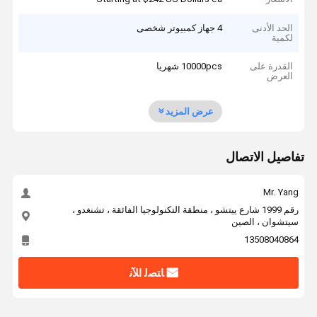
الحد الأدنى
4 جهاز كمبيوتر شخصى
لكمية
القدرة على
10000pcs شهريا
العرض
عرض المزيد
تفاصيل الاتصال
Mr. Yang
رقم 1999 شارع ييتشو ، منطقة التكنولوجيا الفائقة ، تشنغدو ،
سيتشوان ، الصين
13508040864
ﺎﺘﺼﻟ ﺍﻶﻧ