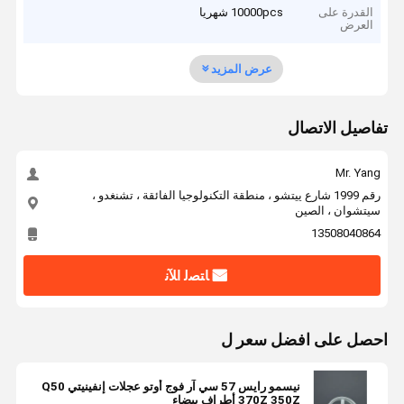
القدرة على
10000pcs شهريا
العرض
عرض المزيد
تفاصيل الاتصال
Mr. Yang
رقم 1999 شارع ييتشو ، منطقة التكنولوجيا الفائقة ، تشنغدو ،
سيتشوان ، الصين
13508040864
ﺎﺘﺼﻟ ﺍﻶﻧ
احصل على افضل سعر ل
نيسمو رايس 57 سي آر فوج أوتو عجلات إنفينيتي Q50
370Z 350Z أطراف بيضاء