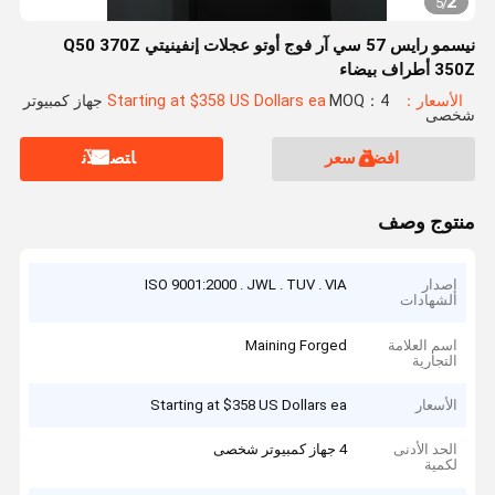
2
5
/
نيسمو رايس 57 سي آر فوج أوتو عجلات إنفينيتي Q50 370Z
350Z أطراف بيضاء
الأسعار：Starting at $358 US Dollars ea
MOQ：4 جهاز كمبيوتر
شخصى
افضل سعر
ﺎﺘﺼﻟ ﺍﻶﻧ
منتوج وصف
إصدار
ISO 9001:2000 . JWL . TUV . VIA
الشهادات
اسم العلامة
Maining Forged
التجارية
الأسعار
Starting at $358 US Dollars ea
الحد الأدنى
4 جهاز كمبيوتر شخصى
لكمية