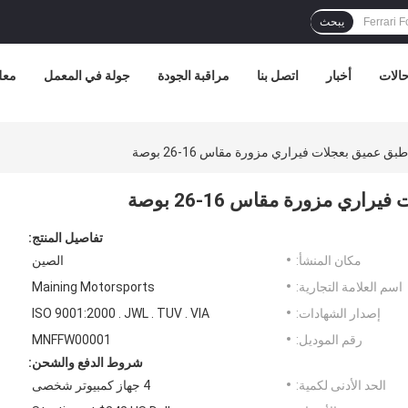
يبحث
الات
أخبار
اتصل بنا
مراقبة الجودة
جولة في المعمل
معل
عميق بعجلات فيراري مزورة مقاس 16-26 بوصة
ي مزورة مقاس 16-26 بوصة
تفاصيل المنتج:
مكان المنشأ:
الصين
اسم العلامة التجارية:
Maining Motorsports
إصدار الشهادات:
ISO 9001:2000 . JWL . TUV . VIA
رقم الموديل:
MNFFW00001
شروط الدفع والشحن:
الحد الأدنى لكمية:
4 جهاز كمبيوتر شخصى