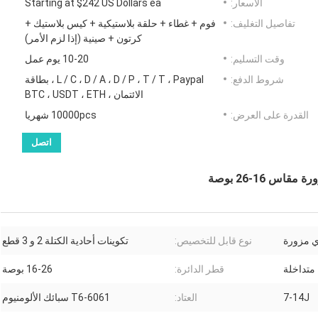
الأسعار:
Starting at $242 US Dollars ea
تفاصيل التغليف:
فوم + غطاء + حلقة بلاستيكية + كيس بلاستيك +
كرتون + صينية (إذا لزم الأمر)
وقت التسليم:
10-20 يوم عمل
شروط الدفع:
L / C ، D / A ، D / P ، T / T ، Paypal ، بطاقة
الائتمان ، BTC ، USDT ، ETH
القدرة على العرض:
10000pcs شهريا
اتصل
 16-26 بوصة
ي مزورة
نوع قابل للتخصيص:
تكوينات أحادية الكتلة 2 و 3 قطع
متداخلة
قطر الدائرة:
16-26 بوصة
7-14J
العتاد:
6061-T6 سبائك الألومنيوم