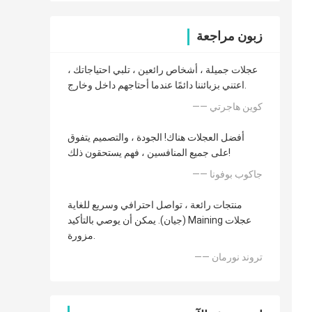
زبون مراجعة
عجلات جميلة ، أشخاص رائعين ، تلبي احتياجاتك ،
اعتني بزبائننا دائمًا عندما أحتاجهم داخل وخارج.
—— كوين هاجرتي
أفضل العجلات هناك! الجودة ، والتصميم يتفوق
على جميع المنافسين ، فهم يستحقون ذلك!
—— جاكوب بوفونا
منتجات رائعة ، تواصل احترافي وسريع للغاية
(جيان). يمكن أن يوصي بالتأكيد Maining عجلات
مزورة.
—— تروند نورمان