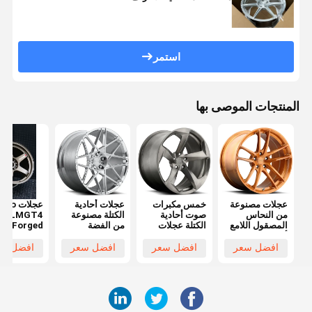
استمر
المنتجات الموصى بها
عجلات مصنوعة
خمس مكبرات
عجلات أحادية
عجلات o
من النحاس
صوت أحادية
الكتلة مصنوعة
LMGT4
المصقول اللامع
الكتلة عجلات
من الفضة
Forged
أحادية الكتلة
مزورة
اللامعة مقعرة
onoblock
لسيارات ني
افضل سعر
افضل سعر
افضل سعر
افضل سع
 R32 R33