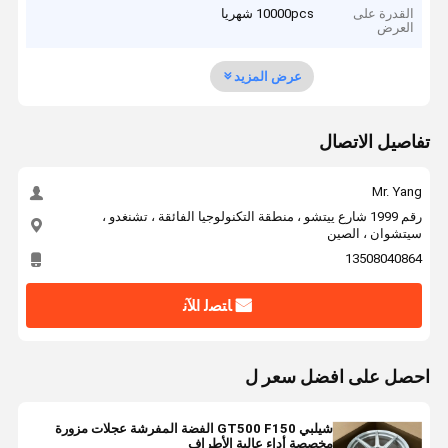
القدرة على
10000pcs شهريا
العرض
عرض المزيد
تفاصيل الاتصال
Mr. Yang
رقم 1999 شارع ييتشو ، منطقة التكنولوجيا الفائقة ، تشنغدو ،
سيتشوان ، الصين
13508040864
ﺎﺘﺼﻟ ﺍﻶﻧ
احصل على افضل سعر ل
شيلبي GT500 F150 الفضة المفرشة عجلات مزورة
مخصصة أداء عالية الأطراف