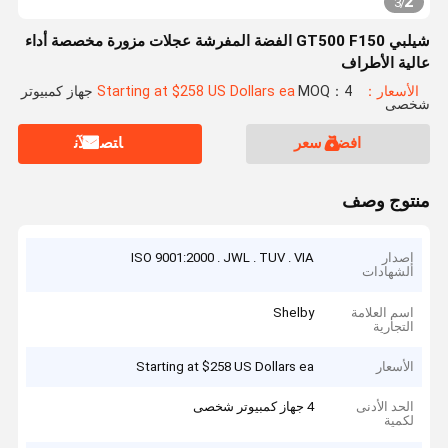
2
3
/
شيلبي GT500 F150 الفضة المفرشة عجلات مزورة مخصصة أداء
عالية الأطراف
الأسعار：Starting at $258 US Dollars ea
MOQ：4 جهاز كمبيوتر
شخصى
افضل سعر
ﺎﺘﺼﻟ ﺍﻶﻧ
منتوج وصف
إصدار
ISO 9001:2000 . JWL . TUV . VIA
الشهادات
اسم العلامة
Shelby
التجارية
الأسعار
Starting at $258 US Dollars ea
الحد الأدنى
4 جهاز كمبيوتر شخصى
لكمية