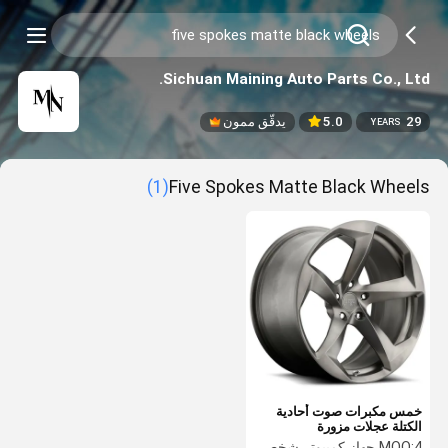
Sichuan Maining Auto Parts Co., Ltd.
29
5.0
يدقّق ممون
YEARS
(1)
Five Spokes Matte Black Wheels
خمس مكبرات صوت أحادية
الكتلة عجلات مزورة
4 جهاز كمبيوتر شخصى
MOQ: