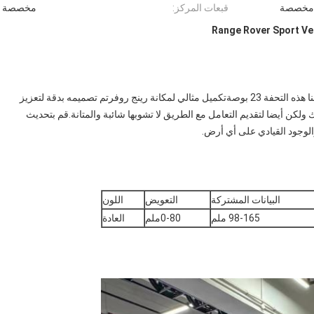
مخصصة
قبعات المركز:
مخصصة
كشفوا عن تجسيد الرفاهية والأداء مع عجلة رينج روفر الخاصة بنا هذه التحفة 23 بوصةتكميل مثالي لمكانة رينج روفرتم تصميمه بدقة لتعزيز
لكن أيضا لتقديم التعامل مع الطريق لا تشوبها شائبة والمتانة.قم بتحديث
لوجود القيادي على أي أرض.
البيانات المشتركة
التعويض
اللون
98-165 ملم
0-80ملم
العادة