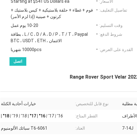
الأسعار:
Starting at $541 US Dollars ea
تفاصيل التغليف:
فوم + غطاء + حلقة بلاستيكية + كيس بلاستيك +
كرتون + صينية (إذا لزم الأمر)
وقت التسليم:
10-20 يوم عمل
شروط الدفع:
L / C ، D / A ، D / P ، T / T ، Paypal ، بطاقة
الائتمان ، BTC ، USDT ، ETH
القدرة على العرض:
10000pcs شهريا
اتصل
ة مطلية
نوع قابل للتخصيص:
خيارات أحادية الكتلة
الأطراف
القطر المتاح:
16" | 17" |
16" | 17" |
18" | 19" |
18" |
7-14J
العتاد:
6061-T6 سبائك الألومنيوم