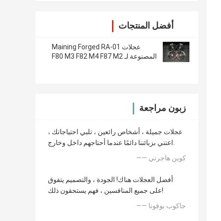
أفضل المنتجات
عجلات Maining Forged RA-01
المصنوعة لـ F80 M3 F82 M4 F87 M2
زبون مراجعة
عجلات جميلة ، أشخاص رائعين ، تلبي احتياجاتك ،
اعتني بزبائننا دائمًا عندما أحتاجهم داخل وخارج.
—— كوين هاجرتي
أفضل العجلات هناك! الجودة ، والتصميم يتفوق
على جميع المنافسين ، فهم يستحقون ذلك!
—— جاكوب بوفونا