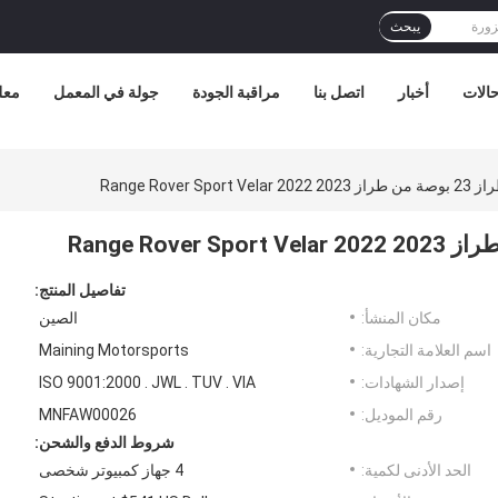
يبحث
الات
أخبار
اتصل بنا
مراقبة الجودة
جولة في المعمل
معل
Range Rover
تفاصيل المنتج:
مكان المنشأ:
الصين
اسم العلامة التجارية:
Maining Motorsports
إصدار الشهادات:
ISO 9001:2000 . JWL . TUV . VIA
رقم الموديل:
MNFAW00026
شروط الدفع والشحن:
الحد الأدنى لكمية:
4 جهاز كمبيوتر شخصى