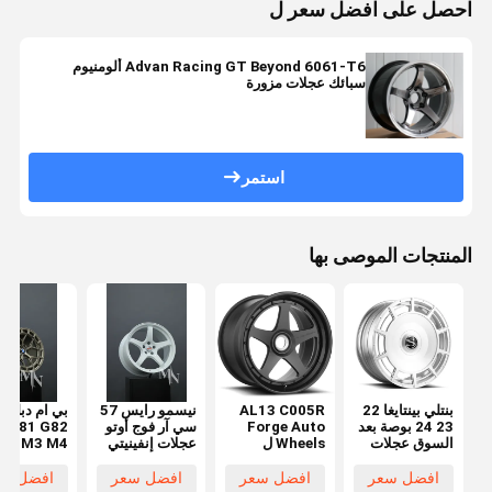
احصل على افضل سعر ل
Advan Racing GT Beyond 6061-T6 ألومنيوم
سبائك عجلات مزورة
استمر
المنتجات الموصى بها
بنتلي بينتايغا 22
AL13 C005R
نيسمو رايس 57
ب
23 24 بوصة بعد
Forge Auto
سي آر فوج أوتو
0 G81 G82
السوق عجلات
Wheels ل
عجلات إنفينيتي
M3 M4
السيارات
Lamborghini
Q50 370Z
Huracan Audi
350Z أطراف
افضل سعر
افضل سعر
افضل سعر
افضل سع