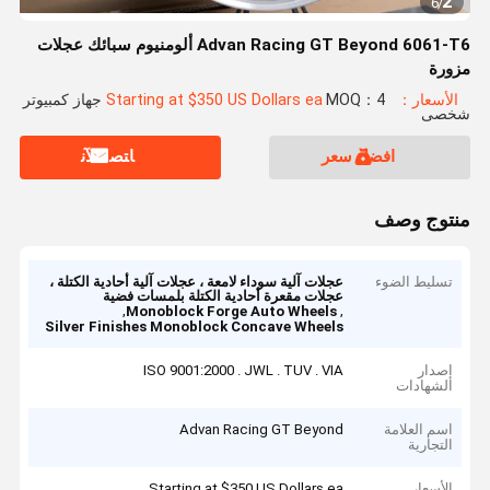
2
6
/
Advan Racing GT Beyond 6061-T6 ألومنيوم سبائك عجلات
مزورة
الأسعار：Starting at $350 US Dollars ea
MOQ：4 جهاز كمبيوتر
شخصى
افضل سعر
ﺎﺘﺼﻟ ﺍﻶﻧ
منتوج وصف
تسليط الضوء
عجلات آلية سوداء لامعة ، عجلات آلية أحادية الكتلة ،
عجلات مقعرة أحادية الكتلة بلمسات فضية
,
,
Monoblock Forge Auto Wheels
Silver Finishes Monoblock Concave Wheels
إصدار
ISO 9001:2000 . JWL . TUV . VIA
الشهادات
اسم العلامة
Advan Racing GT Beyond
التجارية
الأسعار
Starting at $350 US Dollars ea