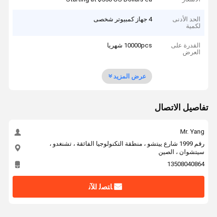
الحد الأدنى
4 جهاز كمبيوتر شخصى
لكمية
القدرة على
10000pcs شهريا
العرض
عرض المزيد
تفاصيل الاتصال
Mr. Yang
رقم 1999 شارع ييتشو ، منطقة التكنولوجيا الفائقة ، تشنغدو ،
سيتشوان ، الصين
13508040864
ﺎﺘﺼﻟ ﺍﻶﻧ