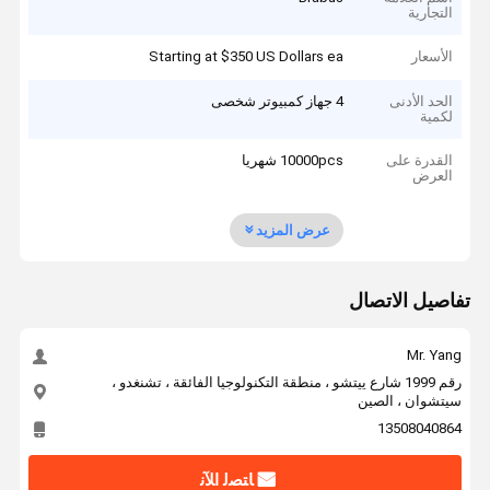
التجارية
الأسعار
Starting at $350 US Dollars ea
الحد الأدنى
4 جهاز كمبيوتر شخصى
لكمية
القدرة على
10000pcs شهريا
العرض
عرض المزيد
تفاصيل الاتصال
Mr. Yang
رقم 1999 شارع ييتشو ، منطقة التكنولوجيا الفائقة ، تشنغدو ،
سيتشوان ، الصين
13508040864
ﺎﺘﺼﻟ ﺍﻶﻧ