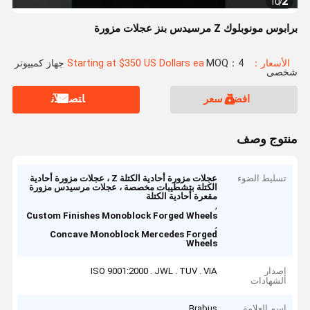
2
10
/
برابوس مونوبلوك Z مرسيدس بنز عجلات مزورة
الأسعار：Starting at $350 US Dollars ea
MOQ：4 جهاز كمبيوتر
شخصى
افضل سعر
ﺎﺘﺼﻟ ﺍﻶﻧ
منتوج وصف
تسليط الضوء
عجلات مزورة أحادية الكتلة Z ، عجلات مزورة أحادية
الكتلة بتشطيبات مخصصة ، عجلات مرسيدس مزورة
مقعرة أحادية الكتلة
,
Custom Finishes Monoblock Forged Wheels
,
Concave Monoblock Mercedes Forged
Wheels
إصدار
ISO 9001:2000 . JWL . TUV . VIA
الشهادات
اسم العلامة
Brabus