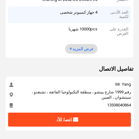
الحد الأدنى
4 جهاز كمبيوتر شخصى
لكمية
القدرة على
10000pcs شهريا
العرض
عرض المزيد
تفاصيل الاتصال
Mr. Yang
رقم 1999 شارع ييتشو ، منطقة التكنولوجيا الفائقة ، تشنغدو ،
سيتشوان ، الصين
13508040864
ﺎﺘﺼﻟ ﺍﻶﻧ