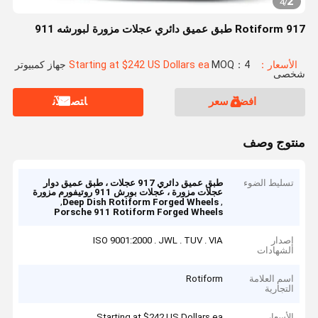
2
4
/
Rotiform 917 طبق عميق دائري عجلات مزورة لبورشه 911
الأسعار：Starting at $242 US Dollars ea
MOQ：4 جهاز كمبيوتر
شخصى
افضل سعر
ﺎﺘﺼﻟ ﺍﻶﻧ
منتوج وصف
تسليط الضوء
طبق عميق دائري 917 عجلات ، طبق عميق دوار
عجلات مزورة ، عجلات بورش 911 روتيفورم مزورة
,
,
Deep Dish Rotiform Forged Wheels
Porsche 911 Rotiform Forged Wheels
إصدار
ISO 9001:2000 . JWL . TUV . VIA
الشهادات
اسم العلامة
Rotiform
التجارية
الأسعار
Starting at $242 US Dollars ea