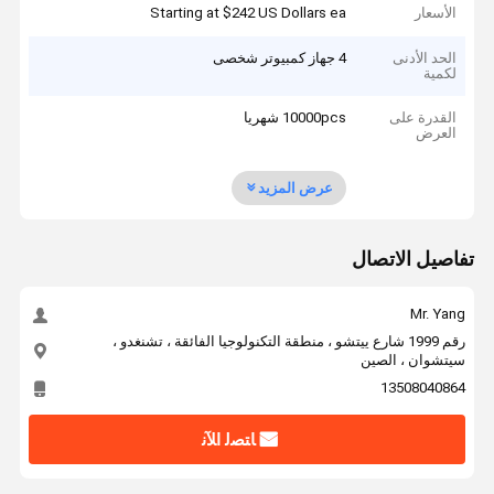
الأسعار
Starting at $242 US Dollars ea
الحد الأدنى
4 جهاز كمبيوتر شخصى
لكمية
القدرة على
10000pcs شهريا
العرض
عرض المزيد
تفاصيل الاتصال
Mr. Yang
رقم 1999 شارع ييتشو ، منطقة التكنولوجيا الفائقة ، تشنغدو ،
سيتشوان ، الصين
13508040864
ﺎﺘﺼﻟ ﺍﻶﻧ