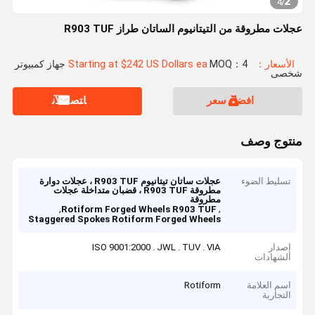
2
4
/
عجلات مطروقة من التيتانيوم الساتان طراز R903 TUF
الأسعار：Starting at $242 US Dollars ea
MOQ：4 جهاز كمبيوتر
شخصى
افضل سعر
ﺎﺘﺼﻟ ﺍﻶﻧ
منتوج وصف
تسليط الضوء
عجلات ساتان تيتانيوم R903 TUF ، عجلات دوارة
مطروقة R903 TUF ، قضبان متداخلة عجلات
مطروقة
,
,
Rotiform Forged Wheels R903 TUF
Staggered Spokes Rotiform Forged Wheels
إصدار
ISO 9001:2000 . JWL . TUV . VIA
الشهادات
اسم العلامة
Rotiform
التجارية