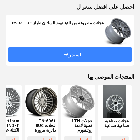
احصل على افضل سعر ل
عجلات مطروقة من التيتانيوم الساتان طراز R903 TUF
استمر
المنتجات الموصى بها
عجلات صناعية
عجلات LTN
6061-T6
Rotiform
صناعية صناعية
فضية لامعة
عجلات BUC
IND-T أح
روتيفورم
دائرية مزورة
الكتلة عجلا
T6 سبائك