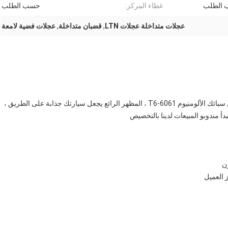
الطلب
غطاء المركز:
حسب الطلب
عجلات متداخلة عجلات LTN
,
قضبان متداخلة
,
عجلات فضية لامعة
عجلات Rotiform LTN أحادية الكتلة مزورة ، المنتج مصنوع من سبائك الألومنيوم 6061-T6 ، المظهر الرائع يجعل سيارتك جذابة على الطريق ،
بدأ مندوبو المبيعات لدينا بالتخصيص
العميل