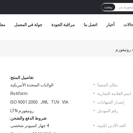
يبحث
الات
أخبار
اتصل بنا
مراقبة الجودة
جولة في المعمل
معل
تفاصيل المنتج:
مكان المنشأ:
الولايات المتحدة الأمريكية
اسم العلامة التجارية:
Rotiform
إصدار الشهادات:
ISO 9001:2000 . JWL . TUV . VIA
رقم الموديل:
روتيفورم LTN
شروط الدفع والشحن:
الحد الأدنى لكمية:
4 جهاز كمبيوتر شخصى