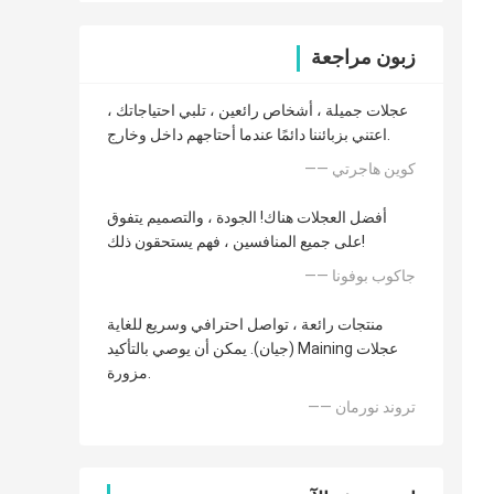
زبون مراجعة
عجلات جميلة ، أشخاص رائعين ، تلبي احتياجاتك ،
اعتني بزبائننا دائمًا عندما أحتاجهم داخل وخارج.
—— كوين هاجرتي
أفضل العجلات هناك! الجودة ، والتصميم يتفوق
على جميع المنافسين ، فهم يستحقون ذلك!
—— جاكوب بوفونا
منتجات رائعة ، تواصل احترافي وسريع للغاية
(جيان). يمكن أن يوصي بالتأكيد Maining عجلات
مزورة.
—— تروند نورمان