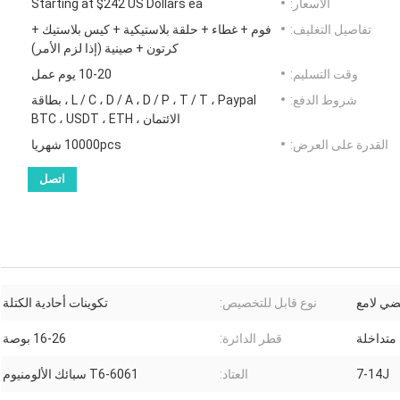
الأسعار:
Starting at $242 US Dollars ea
تفاصيل التغليف:
فوم + غطاء + حلقة بلاستيكية + كيس بلاستيك +
كرتون + صينية (إذا لزم الأمر)
وقت التسليم:
10-20 يوم عمل
شروط الدفع:
L / C ، D / A ، D / P ، T / T ، Paypal ، بطاقة
الائتمان ، BTC ، USDT ، ETH
القدرة على العرض:
10000pcs شهريا
اتصل
نوع قابل للتخصيص:
تكوينات أحادية الكتلة
متداخلة
قطر الدائرة:
16-26 بوصة
7-14J
العتاد:
6061-T6 سبائك الألومنيوم