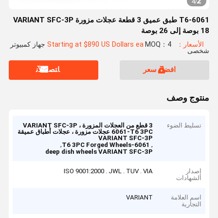
2
4
/
6061-T6 طبق عميق 3 قطعة عجلات مزورة VARIANT SFC-3P
18 بوصة إلى 26 بوصة
الأسعار：Starting at $890 US Dollars ea
MOQ：4 جهاز كمبيوتر
شخصى
افضل سعر
ﺎﺘﺼﻟ ﺍﻶﻧ
منتوج وصف
تسليط الضوء
3 قطع من العجلات المزورة VARIANT SFC-3P ،
6061-T6 3PC عجلات مزورة ، عجلات أطباق عميقة
VARIANT SFC-3P
,
,
6061-T6 3PC Forged Wheels
deep dish wheels VARIANT SFC-3P
إصدار
ISO 9001:2000 . JWL . TUV . VIA
الشهادات
اسم العلامة
VARIANT
التجارية