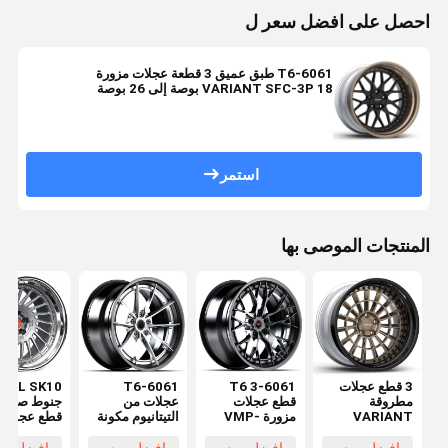
احصل على افضل سعر ل
6061-T6 طبق عميق 3 قطعة عجلات مزورة
VARIANT SFC-3P 18 بوصة إلى 26 بوصة
استمر
المنتجات الموصى بها
3 قطع عجلات
6061-T6 3
T6-6061
KÖL SK10
مطروقة
قطع عجلات
عجلات من
VARIANT
مزورة VMP-
التيتانيوم مكونة
قطع عجلات
NBG-3P
302
من 3 قطع
مزورة لبور
11992997