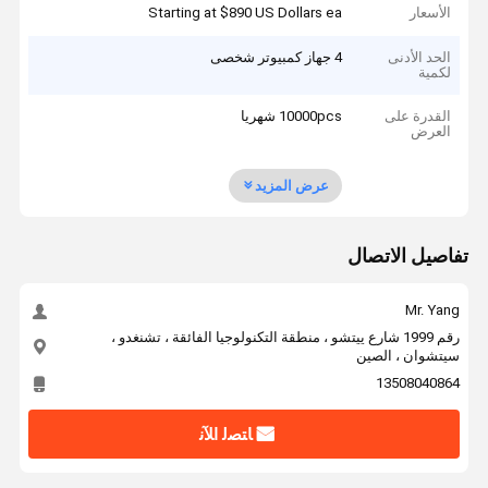
الأسعار
Starting at $890 US Dollars ea
الحد الأدنى
4 جهاز كمبيوتر شخصى
لكمية
القدرة على
10000pcs شهريا
العرض
عرض المزيد
تفاصيل الاتصال
Mr. Yang
رقم 1999 شارع ييتشو ، منطقة التكنولوجيا الفائقة ، تشنغدو ،
سيتشوان ، الصين
13508040864
ﺎﺘﺼﻟ ﺍﻶﻧ