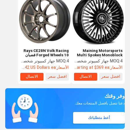
Rays CE28N Volk Racing
Maining Motorsports
Multi Spokes Monoblock
Forged Wheels 10 قضبان
عجلات مزورة أسود إجمالي
تشطيب مخصص
4 جهاز كمبيوتر شخصى
MOQ:
4 جهاز كمبيوتر شخصى
MOQ:
الأسعار:
Starting at $369 ea
الأسعار:
Starting at $242 US Dollars ea
افضل سعر
الاتصال
افضل سعر
الاتصال
وفر وقتك
دعنا نتصل بأفضل المنتجات معك.
أعط متطلباتك