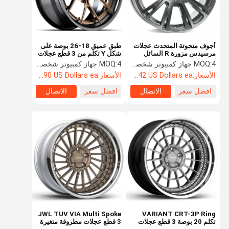
أجوف منحوتة المتحدث عجلات
طبق عميق 18-26 بوصة على
مرسيدس مزورة R السائل
شكل Y تكلم من 3 قطع عجلات
التيتانيوم
مزورة VMP-305
4 جهاز كمبيوتر شخصى
MOQ:
4 جهاز كمبيوتر شخصى
MOQ:
الأسعار:
Starting at $242 US Dollars ea
الأسعار:
Starting at $890 US Dollars ea
افضل سعر
الاتصال
افضل سعر
الاتصال
مسكن
منتجات
معلومات عنا
جولة في
المعمل
JWL TUV VIA Multi Spoke
VARIANT CRT-3P Ring
تكلم 20 بوصة 3 قطع عجلات
3 قطع عجلات مطروقة متغيرة