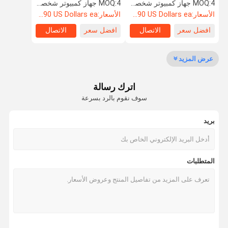
OEM المدعومة
DH-3P
4 جهاز كمبيوتر شخصى
MOQ:
4 جهاز كمبيوتر شخصى
MOQ:
الأسعار:
Starting at $890 US Dollars ea
الأسعار:
Starting at $890 US Dollars ea
افضل سعر
الاتصال
افضل سعر
الاتصال
مراقبة الجودة
اتصل بنا
أخبار
حالات
عرض المزيد
عجلات فورج السيارات
اترك رسالة
عجلات BBS مزورة
سوف نقوم بالرد بسرعة
عجلات سباق فولك مزورة
بريد
عجلات مزورة فورجياتو
عجلات فوسن مزورة
المتطلبات
عجلات مزورة مخصصة
عجلات BMW المطروقة
عجلات مرسيدس بنز مزورة