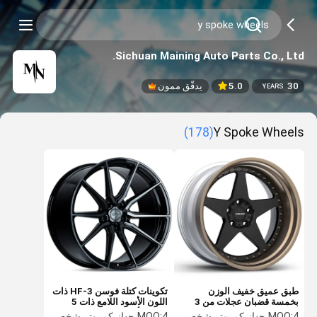
Sichuan Maining Auto Parts Co., Ltd.
30
5.0
يدقّق ممون
YEARS
(178)
Y Spoke Wheels
طبق عميق خفيف الوزن
تكوينات كتلة فوسن HF-3 ذات
بخمسة قضبان عجلات من 3
اللون الأسود اللامع ذات 5
قطع VARIANT APX-3P
عجلات أحادية الكتلة
4 جهاز كمبيوتر شخصى
MOQ:
4 جهاز كمبيوتر شخصى
MOQ: