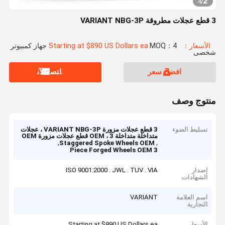
2
4
/
3 قطع عجلات مطروقة VARIANT NBG-3P
الأسعار：Starting at $890 US Dollars ea
MOQ：4 جهاز كمبيوتر
شخصى
افضل سعر
ﺎﺘﺼﻟ ﺍﻶﻧ
منتوج وصف
تسليط الضوء
3 قطع عجلات مزورة VARIANT NBG-3P ، عجلات
متداخلة متداخلة OEM ، 3 قطع عجلات مزورة OEM
,
,
Staggered Spoke Wheels OEM
3 Piece Forged Wheels OEM
إصدار
ISO 9001:2000 . JWL . TUV . VIA
الشهادات
اسم العلامة
VARIANT
التجارية
الأسعار
Starting at $890 US Dollars ea