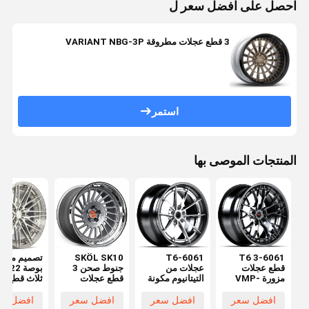
احصل على افضل سعر ل
3 قطع عجلات مطروقة VARIANT NBG-3P
استمر
المنتجات الموصى بها
SKÖL SK10
T6-6061
6061-T6 3
قطع عجلات
عجلات من
جنوط صحن 3
بوصة 2
مزورة VMP-
التيتانيوم مكونة
قطع عجلات
ثلاث قطع
302
من 3 قطع
مزورة لبورشه
الحافات درج
911992997
الفضاء
افضل سعر
افضل سعر
افضل سعر
افضل سع