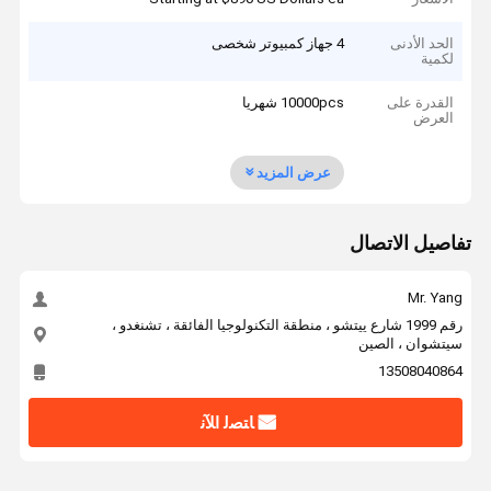
الحد الأدنى
4 جهاز كمبيوتر شخصى
لكمية
القدرة على
10000pcs شهريا
العرض
عرض المزيد
تفاصيل الاتصال
Mr. Yang
رقم 1999 شارع ييتشو ، منطقة التكنولوجيا الفائقة ، تشنغدو ،
سيتشوان ، الصين
13508040864
ﺎﺘﺼﻟ ﺍﻶﻧ