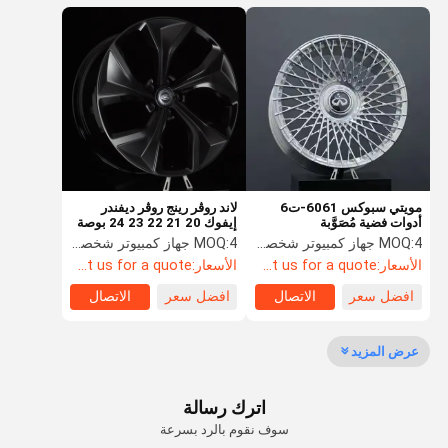
مويتي سبوكس 6061-ت6
لاند روڤر رينج روڤر ديفندر
أدوات فضية مُصَوَّبة
إيفوك 20 21 22 23 24 بوصة
أوفم نمط حواف رياضية مزورة
4 جهاز كمبيوتر شخصى
MOQ:
4 جهاز كمبيوتر شخصى
MOQ:
الأسعار:
Contact us for a quote.
الأسعار:
Contact us for a quote.
افضل سعر
الاتصال
افضل سعر
الاتصال
عرض المزيد
اترك رسالة
سوف نقوم بالرد بسرعة