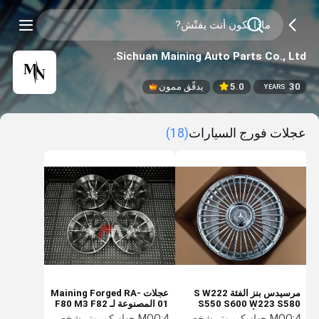
Sichuan Maining Auto Parts Co., Ltd.
30
5.0
يدقّق ممون
YEARS
عجلات فورج السيارات
(18)
مرسيدس بنز الفئة S W222
عجلات Maining Forged RA-
S550 S600 W223 S580
01 المصنوعة لـ F80 M3 F82
جنوط فورج أوتو
M4 F87 M2
4 جهاز كمبيوتر شخصى
MOQ:
4 جهاز كمبيوتر شخصى
MOQ: