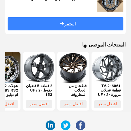
استمر
المنتجات الموصى بها
6061-T6 2
قطعتان من
2 قطعة 5 قضبان
عجلات 
قطعة عجلات
العجلات
جنوط UF / 2-
 RS2
مزورة UF / 2-
المطروقة
153
ام دبليو 0
118
المطلقة UF / 2-
 M3 5x120
8 19 20 21
152
افضل سعر
افضل سعر
افضل سعر
افضل سع
22 بوصة