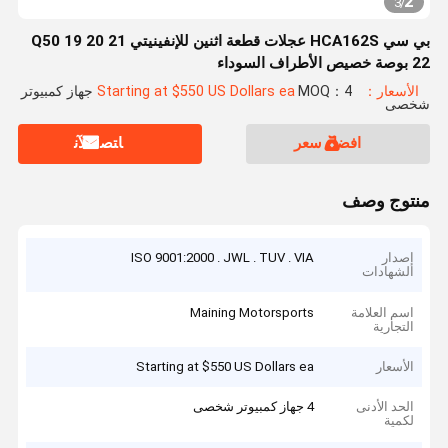
2
3
/
بي سي HCA162S عجلات قطعة اثنين للإنفينيتي Q50 19 20 21
22 بوصة خصيص الأطراف السوداء
الأسعار：Starting at $550 US Dollars ea
MOQ：4 جهاز كمبيوتر
شخصى
افضل سعر
ﺎﺘﺼﻟ ﺍﻶﻧ
منتوج وصف
إصدار
ISO 9001:2000 . JWL . TUV . VIA
الشهادات
اسم العلامة
Maining Motorsports
التجارية
الأسعار
Starting at $550 US Dollars ea
الحد الأدنى
4 جهاز كمبيوتر شخصى
لكمية