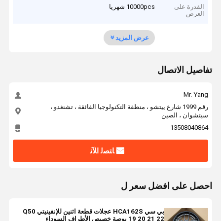
القدرة على
10000pcs شهريا
العرض
عرض المزيد
تفاصيل الاتصال
Mr. Yang
رقم 1999 شارع ييتشو ، منطقة التكنولوجيا الفائقة ، تشنغدو ،
سيتشوان ، الصين
13508040864
ﺎﺘﺼﻟ ﺍﻶﻧ
احصل على افضل سعر ل
بي سي HCA162S عجلات قطعة اثنين للإنفينيتي Q50
19 20 21 22 بوصة خصيص الأطراف السوداء