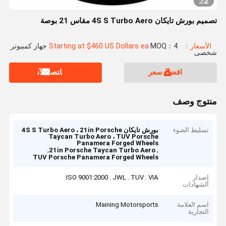
2
2
/
تصميم بورش تايكان 4S S Turbo Aero مقاس 21 بوصة
الأسعار：Starting at $460 US Dollars ea
MOQ：4 جهاز كمبيوتر
شخصى
افضل سعر
ﺎﺘﺼﻟ ﺍﻶﻧ
منتوج وصف
تسليط الضوء
بورش تايكان 4S S Turbo Aero ، 21in Porsche
Taycan Turbo Aero ، TUV Porsche
Panamera Forged Wheels
,
,
21in Porsche Taycan Turbo Aero
TUV Porsche Panamera Forged Wheels
إصدار
ISO 9001:2000 . JWL . TUV . VIA
الشهادات
اسم العلامة
Maining Motorsports
التجارية