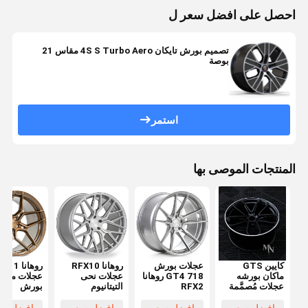
احصل على افضل سعر ل
تصميم بورش تايكان 4S S Turbo Aero مقاس 21
بوصة
استمر
المنتجات الموصى بها
كايين GTS
عجلات بورش
روهانا RFX10
روهانا 11
ماكان بورشه
718 GT4 روهانا
عجلات نحى
عجلات مزور
عجلات مُصمَّمة
RFX2
التيتانيوم
بورش