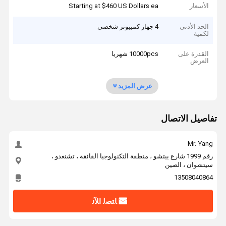
الأسعار
Starting at $460 US Dollars ea
الحد الأدنى
4 جهاز كمبيوتر شخصى
لكمية
القدرة على
10000pcs شهريا
العرض
عرض المزيد
تفاصيل الاتصال
Mr. Yang
رقم 1999 شارع ييتشو ، منطقة التكنولوجيا الفائقة ، تشنغدو ،
سيتشوان ، الصين
13508040864
ﺎﺘﺼﻟ ﺍﻶﻧ