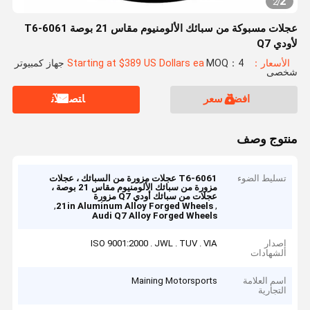
2
2
/
عجلات مسبوكة من سبائك الألومنيوم مقاس 21 بوصة 6061-T6
لأودي Q7
الأسعار：Starting at $389 US Dollars ea
MOQ：4 جهاز كمبيوتر
شخصى
افضل سعر
ﺎﺘﺼﻟ ﺍﻶﻧ
منتوج وصف
تسليط الضوء
6061-T6 عجلات مزورة من السبائك ، عجلات
مزورة من سبائك الألومنيوم مقاس 21 بوصة ،
عجلات من سبائك أودي Q7 مزورة
,
,
21in Aluminum Alloy Forged Wheels
Audi Q7 Alloy Forged Wheels
إصدار
ISO 9001:2000 . JWL . TUV . VIA
الشهادات
اسم العلامة
Maining Motorsports
التجارية