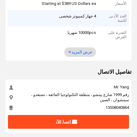
الأسعار
Starting at $389 US Dollars ea
الحد الأدنى
4 جهاز كمبيوتر شخصى
لكمية
القدرة على
10000pcs شهريا
العرض
عرض المزيد
تفاصيل الاتصال
Mr. Yang
رقم 1999 شارع ييتشو ، منطقة التكنولوجيا الفائقة ، تشنغدو ،
سيتشوان ، الصين
13508040864
ﺎﺘﺼﻟ ﺍﻶﻧ