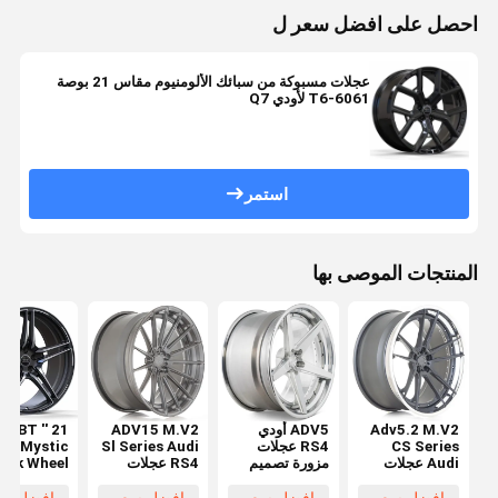
احصل على افضل سعر ل
عجلات مسبوكة من سبائك الألومنيوم مقاس 21 بوصة
6061-T6 لأودي Q7
استمر
المنتجات الموصى بها
Adv5.2 M.V2
ADV5 أودي
ADV15 M.V2
21 '' ABT
CS Series
RS4 عجلات
Sl Series Audi
20 Mystic
Audi عجلات
مزورة تصميم
RS4 عجلات
ack Wheel
مزورة
مقعر
مزورة
t for Audi
A6