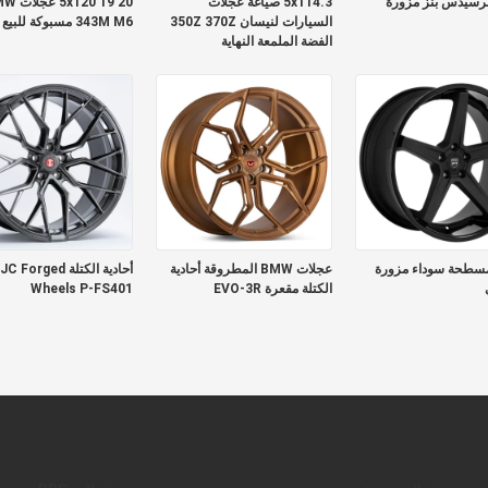
مرسيدس بنز مزورة
5x114.3 صياغة عجلات
5x120 19 20
السيارات لنيسان 350Z 370Z
343M M6 مسبوكة للبيع
الفضة الملمعة النهاية
سطحة سوداء مزورة
عجلات BMW المطروقة أحادية
أحادية الكتلة rged
الكتلة مقعرة EVO-3R
Wheels P-FS401