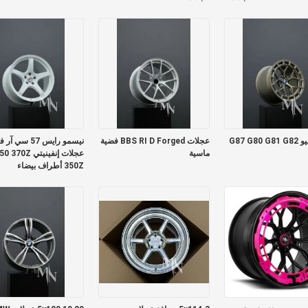
991 GT3RS
بي ام دبليو G87 G80 G81 G82
عجلات BBS RI D Forged فضية
نيسمو رايس 57 سي
ماسية
عجلات إنفينيتي 370Z
350Z أطراف بيضاء