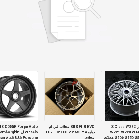
مرسيدس S Class W222
BBS FI-R EVO عجلات لبي ام
13 C005R Forge Auto
W221 W220 W1
دبليو F87 F82 F80 M2 M3 M4
Wheels ل mborghini
S500 S550 S560 S63 عجلات
عجلات
an Audi RS6 Porsche