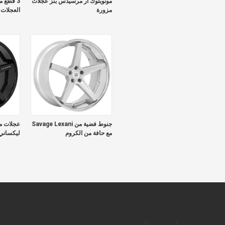
مونوبلوك آر مرسيدس بنز عجلات
3 قطع 
مزورة
العجلات
جنوط فضية من Savage Lexani
عجلات م
مع حافة من الكروم
ليكساني