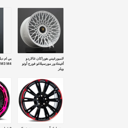
الأطراف
لامبورغيني هوراكان غالاردو
أفينتادور مورسيلاغو فورج أوتو
M3 M4
ويلز