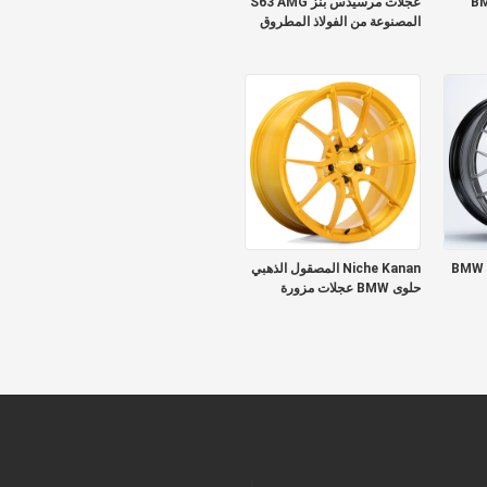
 عجلات BMW
عجلات مرسيدس بنز S63 AMG
المصنوعة من الفولاذ المطروق
BMW JC Fo
Niche Kanan المصقول الذهبي
حلوى BMW عجلات مزورة