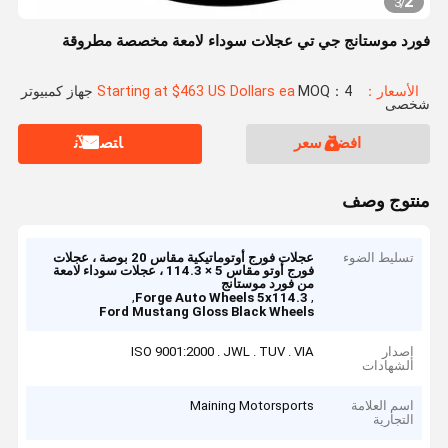
2
3
/
فورد موستانج جي تي عجلات سوداء لامعة مخصصة مطروقة
الأسعار：Starting at $463 US Dollars ea
MOQ：4 جهاز كمبيوتر
شخصى
افضل سعر
ﺎﺘﺼﻟ ﺍﻶﻧ
منتوج وصف
تسليط الضوء
عجلات فورج أوتوماتيكية مقاس 20 بوصة ، عجلات
فورج أوتو مقاس 5 × 114.3 ، عجلات سوداء لامعة
من فورد موستانج
,
,
Forge Auto Wheels 5x114.3
Ford Mustang Gloss Black Wheels
إصدار
ISO 9001:2000 . JWL . TUV . VIA
الشهادات
اسم العلامة
Maining Motorsports
التجارية