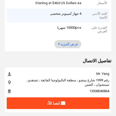
الأسعار
Starting at $463 US Dollars ea
الحد الأدنى
4 جهاز كمبيوتر شخصى
لكمية
القدرة على
10000pcs شهريا
العرض
عرض المزيد
تفاصيل الاتصال
Mr. Yang
رقم 1999 شارع ييتشو ، منطقة التكنولوجيا الفائقة ، تشنغدو ،
سيتشوان ، الصين
13508040864
ﺎﺘﺼﻟ ﺍﻶﻧ