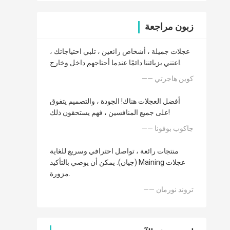
زبون مراجعة
عجلات جميلة ، أشخاص رائعين ، تلبي احتياجاتك ،
اعتني بزبائننا دائمًا عندما أحتاجهم داخل وخارج.
—— كوين هاجرتي
أفضل العجلات هناك! الجودة ، والتصميم يتفوق
على جميع المنافسين ، فهم يستحقون ذلك!
—— جاكوب بوفونا
منتجات رائعة ، تواصل احترافي وسريع للغاية
(جيان). يمكن أن يوصي بالتأكيد Maining عجلات
مزورة.
—— تروند نورمان