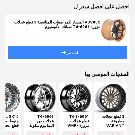
احصل على افضل سعر ل
ADV05C المسار المواصفات المنافسة 3 قطع عجلات
مزورة 6061-T6 سبائك الألومنيوم
استمر
المنتجات الموصى بها
3 قطع عجلات
6061-T6 3
T6-6061
KÖL SK10
مطروقة
قطع عجلات
عجلات من
VARIANT
مزورة VMP-
التيتانيوم مكونة
قطع عجلات
NBG-3P
302
من 3 قطع
مزورة لبور
11992997