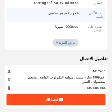
الأسعار
Starting at $890 US Dollars ea
الحد الأدنى
4 جهاز كمبيوتر شخصى
لكمية
القدرة على
10000pcs شهريا
العرض
عرض المزيد
تفاصيل الاتصال
Mr. Yang
رقم 1999 شارع ييتشو ، منطقة التكنولوجيا الفائقة ، تشنغدو ،
سيتشوان ، الصين
13508040864
ﺎﺘﺼﻟ ﺍﻶﻧ