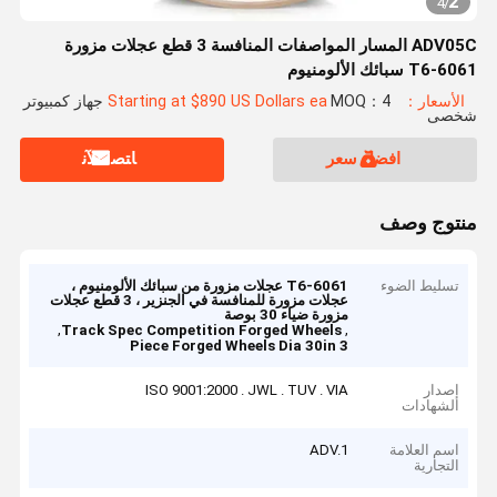
2
4
/
ADV05C المسار المواصفات المنافسة 3 قطع عجلات مزورة
6061-T6 سبائك الألومنيوم
الأسعار：Starting at $890 US Dollars ea
MOQ：4 جهاز كمبيوتر
شخصى
افضل سعر
ﺎﺘﺼﻟ ﺍﻶﻧ
منتوج وصف
تسليط الضوء
6061-T6 عجلات مزورة من سبائك الألومنيوم ،
عجلات مزورة للمنافسة في الجنزير ، 3 قطع عجلات
مزورة ضياء 30 بوصة
,
,
Track Spec Competition Forged Wheels
3 Piece Forged Wheels Dia 30in
إصدار
ISO 9001:2000 . JWL . TUV . VIA
الشهادات
اسم العلامة
ADV.1
التجارية