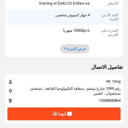
الأسعار
Starting at $242 US Dollars ea
الحد الأدنى
4 جهاز كمبيوتر شخصى
لكمية
القدرة على
10000pcs شهريا
العرض
عرض المزيد
تفاصيل الاتصال
Mr. Yang
رقم 1999 شارع ييتشو ، منطقة التكنولوجيا الفائقة ، تشنغدو ،
سيتشوان ، الصين
13508040864
ﺎﺘﺼﻟ ﺍﻶﻧ