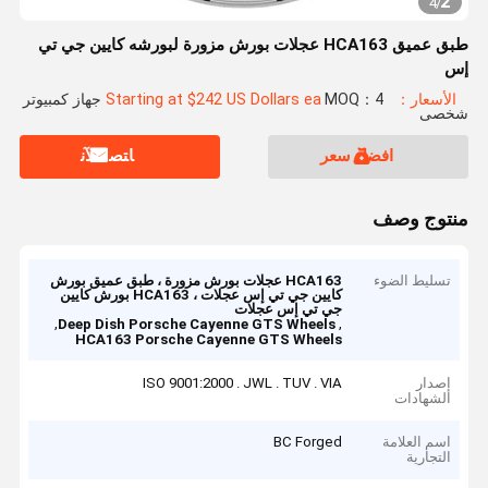
2
4
/
طبق عميق HCA163 عجلات بورش مزورة لبورشه كايين جي تي
إس
الأسعار：Starting at $242 US Dollars ea
MOQ：4 جهاز كمبيوتر
شخصى
افضل سعر
ﺎﺘﺼﻟ ﺍﻶﻧ
منتوج وصف
تسليط الضوء
HCA163 عجلات بورش مزورة ، طبق عميق بورش
كايين جي تي إس عجلات ، HCA163 بورش كايين
جي تي إس عجلات
,
,
Deep Dish Porsche Cayenne GTS Wheels
HCA163 Porsche Cayenne GTS Wheels
إصدار
ISO 9001:2000 . JWL . TUV . VIA
الشهادات
اسم العلامة
BC Forged
التجارية