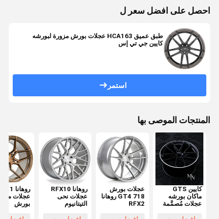
احصل على افضل سعر ل
طبق عميق HCA163 عجلات بورش مزورة لبورشه
كايين جي تي إس
استمر
المنتجات الموصى بها
كايين GTS
عجلات بورش
روهانا RFX10
روهانا 11
ماكان بورشه
718 GT4 روهانا
عجلات نحى
عجلات مزور
عجلات مُصمَّمة
RFX2
التيتانيوم
بورش