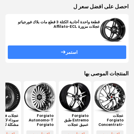
احصل على افضل سعر ل
قطعة واحدة أحادية الكتلة 3 قطع مات بلاك فورجياتو
عجلات مزورة Affilato-ECL
استمر
المنتجات الموصى بها
عجلات
Forgiato
Forgiato
عجلات فورجي
Forgiato
Estremo طبق
Autonomo-T
سوداء لامعة
Concentrati-
عميق عجلات
Forgiato
مشكلة للربع
FF كروم للوجه
كروم
عجلات مزورة
لسيارات رول
رويس ورينج