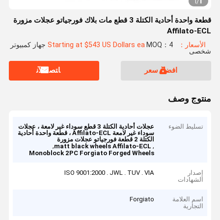
1
1
/
قطعة واحدة أحادية الكتلة 3 قطع مات بلاك فورجياتو عجلات مزورة
Affilato-ECL
الأسعار：Starting at $543 US Dollars ea
MOQ：4 جهاز كمبيوتر
شخصى
افضل سعر
ﺎﺘﺼﻟ ﺍﻶﻧ
منتوج وصف
تسليط الضوء
عجلات أحادية الكتلة 3 قطع سوداء غير لامعة ، عجلات
سوداء غير لامعة Affilato-ECL ، قطعة واحدة أحادية
الكتلة 2 قطعة فورجياتو عجلات مزورة
,
,
matt black wheels Affilato-ECL
Monoblock 2PC Forgiato Forged Wheels
إصدار
ISO 9001:2000 . JWL . TUV . VIA
الشهادات
اسم العلامة
Forgiato
التجارية