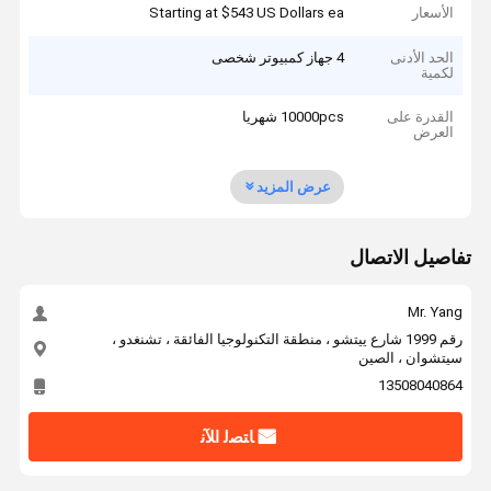
الأسعار
Starting at $543 US Dollars ea
الحد الأدنى
4 جهاز كمبيوتر شخصى
لكمية
القدرة على
10000pcs شهريا
العرض
عرض المزيد
تفاصيل الاتصال
Mr. Yang
رقم 1999 شارع ييتشو ، منطقة التكنولوجيا الفائقة ، تشنغدو ،
سيتشوان ، الصين
13508040864
ﺎﺘﺼﻟ ﺍﻶﻧ