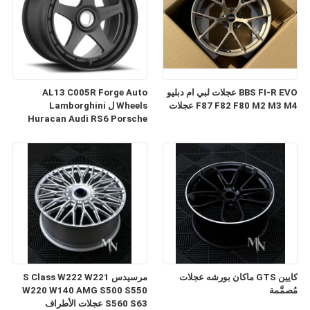
BBS FI-R EVO عجلات لبي ام دبليو
AL13 C005R Forge Auto
F87 F82 F80 M2 M3 M4 عجلات
Wheels ل Lamborghini
Huracan Audi RS6 Porsche
991 GT3RS
كايين GTS ماكان بورشه عجلات
مرسيدس S Class W222 W221
مُصمَّمة
W220 W140 AMG S500 S550
S560 S63 عجلات الأطراف