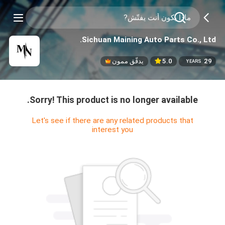
Sichuan Maining Auto Parts Co., Ltd.
29
5.0
يدقّق ممون
YEARS
Sorry! This product is no longer available.
Let's see if there are any related products that
interest you