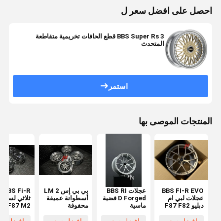
احصل على افضل سعر ل
BBS Super Rs 3 قطع الحافات تخريمية متقاطعة
المتحدث
استمر
المنتجات الموصى بها
BBS FI-R EVO
عجلات BBS RI
بي بي إس LM 2
i-R
عجلات لبي ام
D Forged فضية
أسطوانة عميقة
ثلاثي لسيار
دبليو F87 F82
ماسية
محفوفة
W F87 M2
F80 M2 M3
بالعجلات لبي ام
80 M3 F82
M4 عجلات
دبليو E92 F87
M4