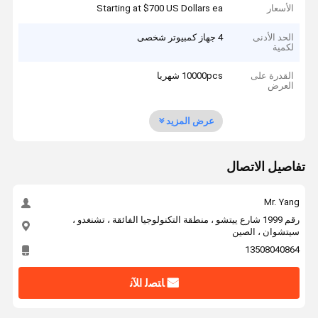
الأسعار
Starting at $700 US Dollars ea
الحد الأدنى
4 جهاز كمبيوتر شخصى
لكمية
القدرة على
10000pcs شهريا
العرض
عرض المزيد
تفاصيل الاتصال
Mr. Yang
رقم 1999 شارع ييتشو ، منطقة التكنولوجيا الفائقة ، تشنغدو ،
سيتشوان ، الصين
13508040864
ﺎﺘﺼﻟ ﺍﻶﻧ