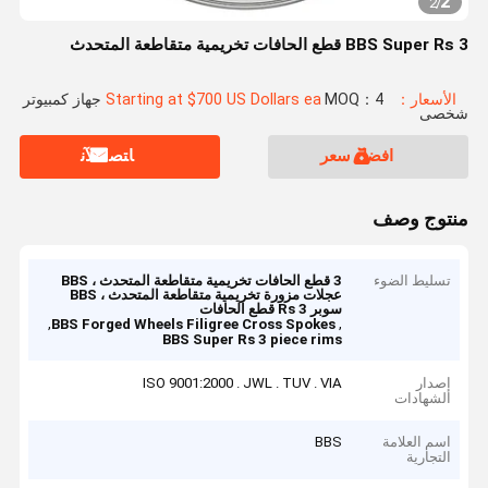
2
2
/
BBS Super Rs 3 قطع الحافات تخريمية متقاطعة المتحدث
الأسعار：Starting at $700 US Dollars ea
MOQ：4 جهاز كمبيوتر
شخصى
افضل سعر
ﺎﺘﺼﻟ ﺍﻶﻧ
منتوج وصف
تسليط الضوء
3 قطع الحافات تخريمية متقاطعة المتحدث ، BBS
عجلات مزورة تخريمية متقاطعة المتحدث ، BBS
سوبر Rs 3 قطع الحافات
,
,
BBS Forged Wheels Filigree Cross Spokes
BBS Super Rs 3 piece rims
إصدار
ISO 9001:2000 . JWL . TUV . VIA
الشهادات
اسم العلامة
BBS
التجارية