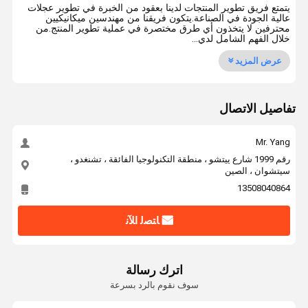
يتمتع فريق تطوير المنتجات لدينا بعقود من الخبرة في تطوير عجلات
عالية الجودة في الصناعة.يتكون فريقنا من مهندسين ميكانيكيين
محترفين لا يتخذون أي طرق مختصرة في عملية تطوير المنتج.من
خلال الفهم الشامل لدي...
عرض المزيد
تفاصيل الاتصال
Mr. Yang
رقم 1999 شارع ييتشو ، منطقة التكنولوجيا الفائقة ، تشنغدو ،
سيتشوان ، الصين
13508040864
ﺎﺘﺼﻟ ﺍﻶﻧ
اترك رسالة
سوف نقوم بالرد بسرعة