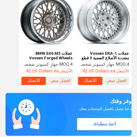
عجلات Vossen ERA-1
عجلات BMW E46 M3
متعددة الأضلاع الفضية 3 قطع
Vossen Forged Wheels
لسيارة BMW E46 M3
Vossen ERA-1 Platinum
4 جهاز كمبيوتر شخصى
MOQ:
4 جهاز كمبيوتر شخصى
MOQ:
Wheels
الأسعار:
Starting at $242 US Dollars ea
الأسعار:
Starting at $242 US Dollars ea
افضل سعر
الاتصال
افضل سعر
الاتصال
وفر وقتك
دعنا نتصل بأفضل المنتجات معك.
أعط متطلباتك