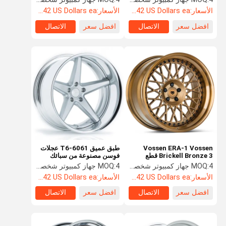
Monoblock 2PC تكوينات
الأسعار:
Starting at $242 US Dollars ea
الأسعار:
Starting at $242 US Dollars ea
افضل سعر
الاتصال
افضل سعر
الاتصال
Vossen ERA-1 Vossen
طبق عميق 6061-T6 عجلات
Brickell Bronze 3 قطع
فوسن مصنوعة من سبائك
الحافات من الدرجة الفضائية
الألومنيوم VWS 3 بخمسة
4 جهاز كمبيوتر شخصى
MOQ:
4 جهاز كمبيوتر شخصى
MOQ:
قضبان
الأسعار:
Starting at $242 US Dollars ea
الأسعار:
Starting at $242 US Dollars ea
افضل سعر
الاتصال
افضل سعر
الاتصال