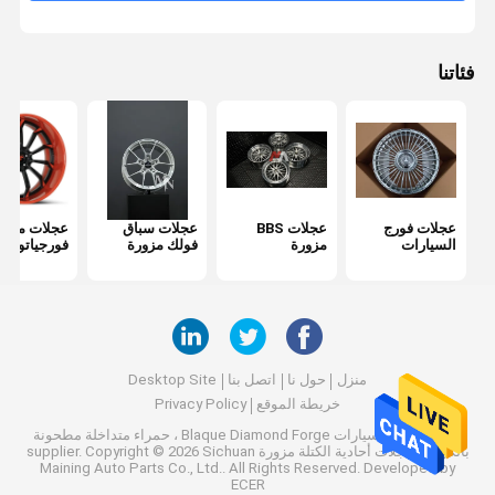
فئاتنا
عجلات فورج
عجلات BBS
عجلات سباق
عجلات مزور
السيارات
مزورة
فولك مزورة
فورجياتو
منزل
حول نا
اتصل بنا
Desktop Site
خريطة الموقع
Privacy Policy
الصين عجلات سيارات Blaque Diamond Forge ، حمراء متداخلة مطحونة
بالكروم ، عجلات أحادية الكتلة مزورة supplier.
Copyright © 2026 Sichuan
Maining Auto Parts Co., Ltd.. All Rights Reserved. Developed by
ECER