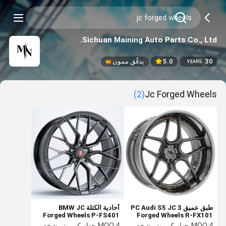
Sichuan Maining Auto Parts Co., Ltd.
30
5.0
يدقّق ممون
YEARS
(2)
Jc Forged Wheels
طبق عميق 3 PC Audi S5 JC
أحادية الكتلة BMW JC
Forged Wheels P-FS401
Forged Wheels R-FX101
Deep Dish Lightweight
4 جهاز كمبيوتر شخصى
MOQ:
4 جهاز كمبيوتر شخصى
MOQ: