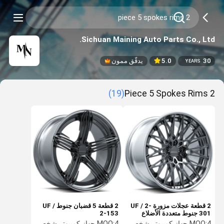
Sichuan Maining Auto Parts Co., Ltd.
30
5.0
يدقّق ممون
YEARS
(19)
2 Piece 5 Spokes Rims
2 قطعة عجلات مزورة UF / 2-
2 قطعة 5 قضبان جنوط UF /
301 جنوط متعددة الأضلاع
2-153
JWL TUV VIA
4 جهاز كمبيوتر شخصى
MOQ:
4 جهاز كمبيوتر شخصى
MOQ: