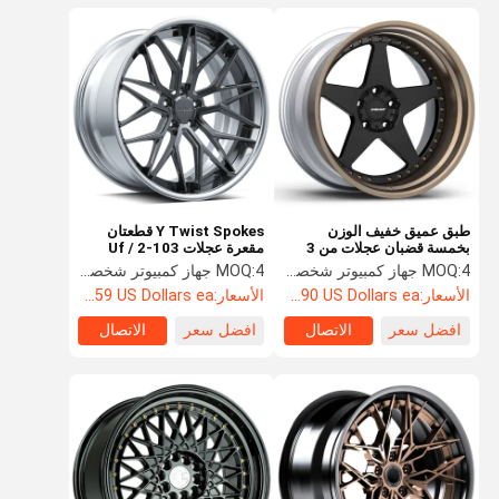
طبق عميق خفيف الوزن
Y Twist Spokes قطعتان
بخمسة قضبان عجلات من 3
مقعرة عجلات Uf / 2-103
قطع VARIANT APX-3P
سبيكة ريم 6061-T6
4 جهاز كمبيوتر شخصى
MOQ:
4 جهاز كمبيوتر شخصى
MOQ:
الأسعار:
Starting at $890 US Dollars ea
الأسعار:
Starting at $459 US Dollars ea
افضل سعر
الاتصال
افضل سعر
الاتصال