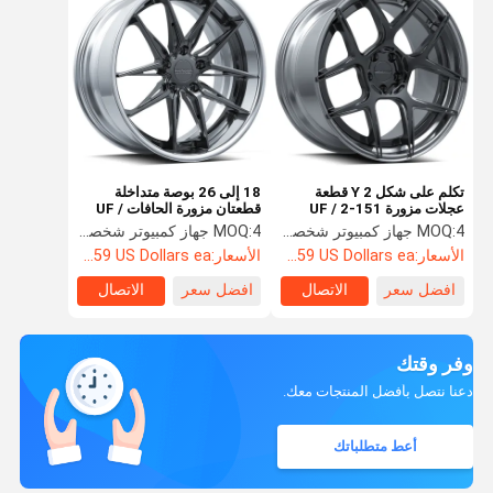
تكلم على شكل Y 2 قطعة
18 إلى 26 بوصة متداخلة
عجلات مزورة UF / 2-151
قطعتان مزورة الحافات UF /
الحافات السوداء اللامعة 20
2-110P
4 جهاز كمبيوتر شخصى
MOQ:
4 جهاز كمبيوتر شخصى
MOQ:
بوصة
الأسعار:
Starting at $459 US Dollars ea
الأسعار:
Starting at $459 US Dollars ea
افضل سعر
الاتصال
افضل سعر
الاتصال
وفر وقتك
دعنا نتصل بأفضل المنتجات معك.
أعط متطلباتك