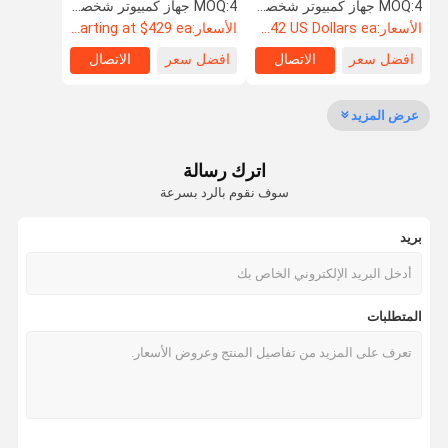
الحافات من الدرجة الفضائية
4 جهاز كمبيوتر شخصى
MOQ:
4 جهاز كمبيوتر شخصى
MOQ:
الأسعار:
Starting at $242 US Dollars ea
الأسعار:
Starting at $429 ea
افضل سعر
الاتصال
افضل سعر
الاتصال
مراقبة الجودة
اتصل بنا
أخبار
حالات
عرض المزيد
عجلات فورج السيارات
اترك رسالة
عجلات BBS مزورة
سوف نقوم بالرد بسرعة
عجلات سباق فولك مزورة
بريد
عجلات مزورة فورجياتو
عجلات فوسن مزورة
المتطلبات
عجلات مزورة مخصصة
عجلات BMW المطروقة
عجلات مرسيدس بنز مزورة