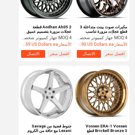
مكبرات صوت بينت متداخلة 3
Aodhan Ah05 2 قطعة
قطع عجلات مزورة تناسب
عجلات مزورة بتصميم عميق
ماكلارين أودي R8
4 جهاز كمبيوتر شخصى
MOQ:
4 جهاز كمبيوتر شخصى
MOQ:
الأسعار:
Starting at $890 US Dollars ea
الأسعار:
Starting at $459 US Dollars ea
افضل سعر
الاتصال
افضل سعر
الاتصال
مسكن
منتجات
معلومات عنا
جولة في
المعمل
Vossen ERA-1 Vossen
جنوط فضية من Savage
Brickell Bronze 3 قطع
Lexani مع حافة من الكروم