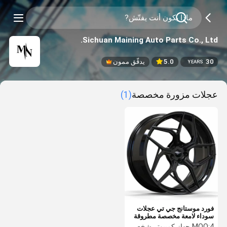
Sichuan Maining Auto Parts Co., Ltd.
30
5.0
يدقّق ممون
YEARS
عجلات مزورة مخصصة
(1)
فورد موستانج جي تي عجلات
سوداء لامعة مخصصة مطروقة
4 جهاز كمبيوتر شخصى
MOQ: