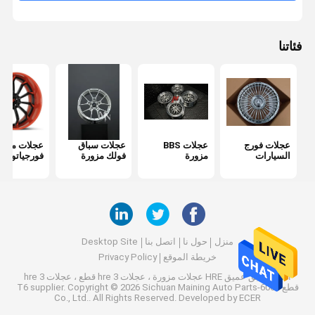
فئاتنا
عجلات فورج
عجلات BBS
عجلات سباق
عجلات مزور
السيارات
مزورة
فولك مزورة
فورجياتو
منزل
حول نا
اتصل بنا
Desktop Site
خريطة الموقع
Privacy Policy
الصين طبق عميق HRE عجلات مزورة ، عجلات hre 3 قطع ، عجلات hre 3
قطع 6061-T6 supplier.
Copyright © 2026 Sichuan Maining Auto Parts
Co., Ltd.. All Rights Reserved. Developed by
ECER