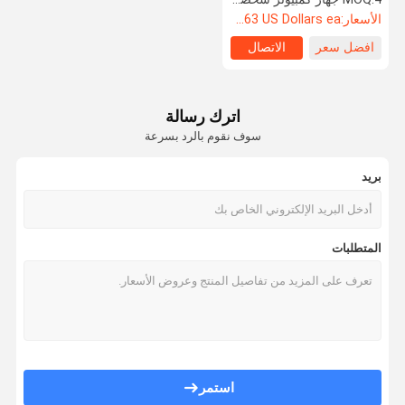
الأسعار:
Starting at $463 US Dollars ea
افضل سعر
الاتصال
اترك رسالة
سوف نقوم بالرد بسرعة
بريد
المتطلبات
استمر