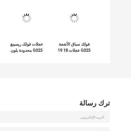
فريق تطوير المنتجات لدينا لديه عقود من الخبرة في تطوير أع
محترفين الذين لا يأخذون أي اختصارات في عملية تطوير المنتج
المواد فريقنا لديه المهارات اللازمة ليس فقط لتصميم عجلات م
نحن نستفيد تماما من الموهبة العظيمة لمهندسيننا للسيطرة ا
من العجلات تمر بعملية صارمة للتصميم والهندسة· يضمن ذلك منتجًا
النهائي إلى البرمجة لعمليات تحديد ملفات الدوس والطحن.
الصيانة - الأسئلة الشائعة*
هل تقدم شركة (ماينينغ) الرياضات السيارات ضمان؟
نعم. كل مجموع
ينطبق على المشتري الأصلي فقط.
هل شركة (ماينينغ موتورز سبورتس فوريج) تقوم بشحن عجلات ال