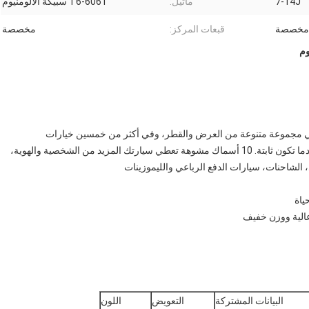
7-14J
ماتيل:
6061-T6 سبيكة الألومنيوم
مخصصة
قبعات المركز:
مخصصة
وم
ي مجموعة متنوعة من العرض والقطر، وفي أكثر من خمسين خيارات
النهاية،تصميم الشفرة الملتوية يعطي سيارتك شعور رياضي عندما تكون ثابتة. 10 أسماك مشوهة تعطي سيارتك المزيد من الشخصية والهوية،
البيانات المشتركة
التعويض
اللون