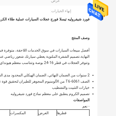
عرض:
إنهاء الخيارات:
فورد شيفروليه تيسلا فورج عجلات السيارات عملية طلاء الكر
وصف المنتج
أفضل مبيعات السيارات في سوق الخدمات اللاحقة، متوفرة ف
وتتوفر العجلات في قطر 16-24 بوصة وتتناسب معظم هيونداي، الشاحنات، سيارات الدفع الرباعي والليموزينات
2 سنوات من الضمان النهائي، الضمان الهيكلي المحدود مدى الحياة
الصف 6061-T6 من الألومنيوم المجوهر للطيران لتحقيق قوة عالية ووزن خفيف
خيارات التثبيت والتشطيب
تصميم الكروم ينطبق على معظم نماذج فورد شيفروليه
المواصفات
- نعم
قطرها
العرض
المكسرات