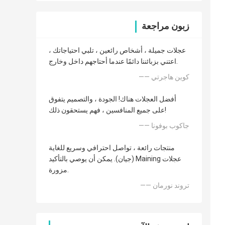
زبون مراجعة
عجلات جميلة ، أشخاص رائعين ، تلبي احتياجاتك ،
اعتني بزبائننا دائمًا عندما أحتاجهم داخل وخارج.
—— كوين هاجرتي
أفضل العجلات هناك! الجودة ، والتصميم يتفوق
على جميع المنافسين ، فهم يستحقون ذلك!
—— جاكوب بوفونا
منتجات رائعة ، تواصل احترافي وسريع للغاية
(جيان). يمكن أن يوصي بالتأكيد Maining عجلات
مزورة.
—— تروند نورمان