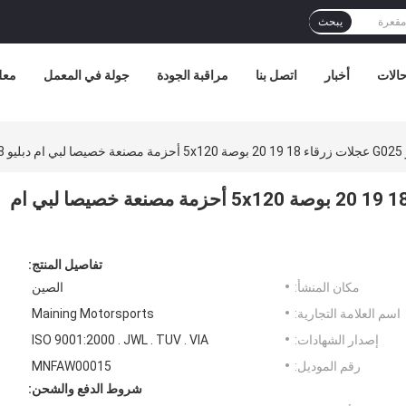
يبحث
الات
أخبار
اتصل بنا
مراقبة الجودة
جولة في المعمل
معل
FK8
فولك ريسينغ رايسز G025 عجلات زرقاء 18 19 20 بوصة 5x120 أحزمة مصنعة خصيصا لبي ام
تفاصيل المنتج:
مكان المنشأ:
الصين
اسم العلامة التجارية:
Maining Motorsports
إصدار الشهادات:
ISO 9001:2000 . JWL . TUV . VIA
رقم الموديل:
MNFAW00015
شروط الدفع والشحن: