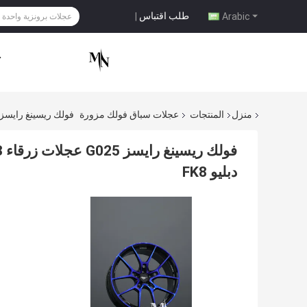
طلب اقتباس
|
Arabic
ح
منزل
المنتجات
عجلات سباق فولك مزورة
فولك ريسينغ رايسز G025 عجلات زرقاء 18 19 20 بوصة 5x120 أحزمة مصنعة خصيصا لبي ام دبليو 
دبليو FK8