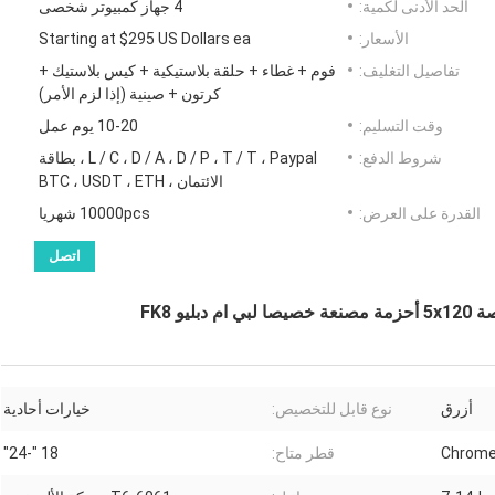
الحد الأدنى لكمية:
4 جهاز كمبيوتر شخصى
الأسعار:
Starting at $295 US Dollars ea
تفاصيل التغليف:
فوم + غطاء + حلقة بلاستيكية + كيس بلاستيك +
كرتون + صينية (إذا لزم الأمر)
وقت التسليم:
10-20 يوم عمل
شروط الدفع:
L / C ، D / A ، D / P ، T / T ، Paypal ، بطاقة
الائتمان ، BTC ، USDT ، ETH
القدرة على العرض:
10000pcs شهريا
اتصل
أزرق
نوع قابل للتخصيص:
خيارات أحادية
قطر متاح:
18 "-24"