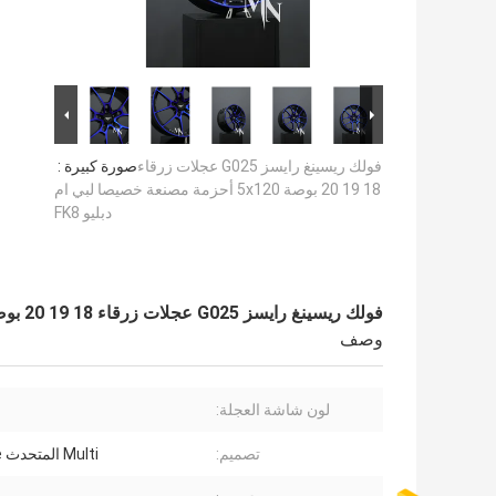
فولك ريسينغ رايسز G025 عجلات زرقاء
صورة كبيرة :
18 19 20 بوصة 5x120 أحزمة مصنعة خصيصا لبي ام
دبليو FK8
فولك ريسينغ رايسز G025 عجلات زرقاء 18 19 20 بوصة 5x120 أحزمة مصنعة خصيصا لبي ام دبليو FK8
وصف
لون شاشة العجلة:
تصميم:
Multi المتحدث Chrome