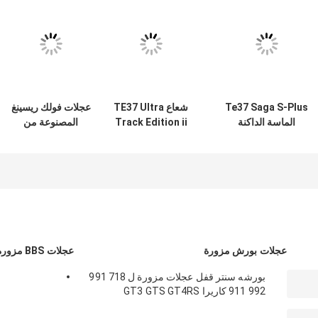
لى جودة العجلات في هذه الصناعة.فريقنا يتكون من مهندسين ميكانيكيين
مع فهم متعمق لديناميكيات المركبات و مقاييس حمولة الجهاز الأصلي و علم
ذهلةولكن أيضاً عجلات آمنة ومصممة ليتم تشكيلها مسبقاً.
لكاملة على جودة العجلات في كل مرحلة من مراحل عملية التصنيع.كل مجموعة
 نهائيًا دقيقًا يلبي جميع الاحتياجات الديناميكية لسيارة العميل ، مع دمج ذوقهم
الشخصي ، من التركيب والتكوين إلى النهاية.كل مجموعة عجلات تخضع لتحليل كامل للعناصر النهائية (FEA) مع الأخذ بعين الاعتبار وزن الحافة،
التعب الديناميكي في المنعطف، التعب الإشعاعي الديناميكي واختبار الصدمات المحاكاة وفقًا لمعايير SAE و JWL و VIAيتم إرسال النموذج
ة من عجلات Maining Motorsports تأتي مع ضمان هيكلي مدى الحياة وضمان إتمام لمدة عامين. يرجى ملاحظة أن الضمان
سيارات دولياً؟