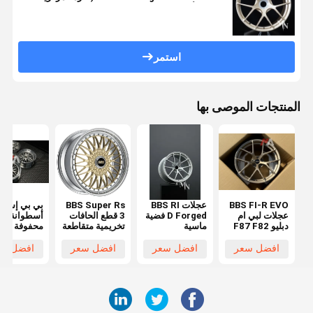
مغلقة من أجل 991 جي تي 3)
استمر
المنتجات الموصى بها
BBS FI-R EVO
عجلات BBS RI
BBS Super Rs
بي
عجلات لبي ام
D Forged فضية
3 قطع الحافات
أسطوانة عم
دبليو F87 F82
ماسية
تخريمية متقاطعة
محفوفة
F80 M2 M3
المتحدث
بالعجلات لبي
M4 عجلات
دبليو F87
افضل سعر
افضل سعر
افضل سعر
افضل سع
80 F82 M2
M3 M4