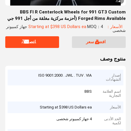
2
7
/
BBS FI R Centerlock Wheels for 991 GT3 Custom
Forged Rims Available (أحزمة مركزية مغلقة من أجل 991 جي
تي 3)
الأسعار：Starting at $398 US Dollars ea
MOQ：4 جهاز كمبيوتر
شخصى
افضل سعر
ﺎﺘﺼﻟ ﺍﻶﻧ
منتوج وصف
إصدار
ISO 9001:2000 . JWL . TUV . VIA
الشهادات
اسم العلامة
BBS
التجارية
الأسعار
Starting at $398 US Dollars ea
الحد الأدنى
4 جهاز كمبيوتر شخصى
لكمية