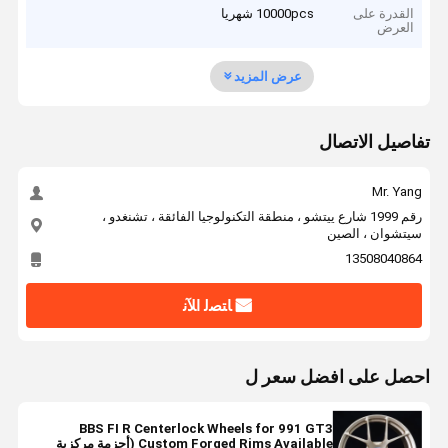
القدرة على
10000pcs شهريا
العرض
عرض المزيد
تفاصيل الاتصال
Mr. Yang
رقم 1999 شارع ييتشو ، منطقة التكنولوجيا الفائقة ، تشنغدو ،
سيتشوان ، الصين
13508040864
ﺎﺘﺼﻟ ﺍﻶﻧ
احصل على افضل سعر ل
BBS FI R Centerlock Wheels for 991 GT3
Custom Forged Rims Available (أحزمة مركزية