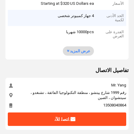
الأسعار
Starting at $320 US Dollars ea
الحد الأدنى
4 جهاز كمبيوتر شخصى
لكمية
القدرة على
10000pcs شهريا
العرض
عرض المزيد
تفاصيل الاتصال
Mr. Yang
رقم 1999 شارع ييتشو ، منطقة التكنولوجيا الفائقة ، تشنغدو ،
سيتشوان ، الصين
13508040864
ﺎﺘﺼﻟ ﺍﻶﻧ