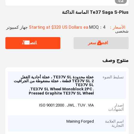
2
4
/
Te37 Saga S-Plus الماسة الداكنة
الأسعار：Starting at $320 US Dollars ea
MOQ：4 جهاز كمبيوتر
شخصى
افضل سعر
ﺎﺘﺼﻟ ﺍﻶﻧ
منتوج وصف
تسليط الضوء
عجلة محدودة TE37V SL ، عجلة أحادية القفل
TE37V SL 2 قطعة ، عجلة مضغوطة من الجرافيت
TE37V SL
,
,
TE37V SL Wheel Monoblock 2PC
Pressed Graphite TE37V SL Wheel
إصدار
ISO 9001:2000 . JWL . TUV . VIA
الشهادات
اسم العلامة
Maining Forged
التجارية