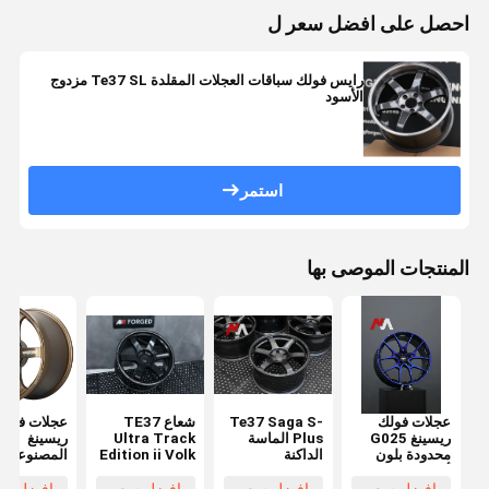
احصل على افضل سعر ل
رايس فولك سباقات العجلات المقلدة Te37 SL مزدوج
الأسود
استمر
المنتجات الموصى بها
عجلات فولك
Te37 Saga S-
شعاع TE37
عجلات فولك
ريسينغ G025
Plus الماسة
Ultra Track
ريسينغ
محدودة بلون
الداكنة
Edition ii Volk
المصنوعة م
أزرق داكن
Racing عجلات
السبائك
مطروقة
مزورة لامعة
الم