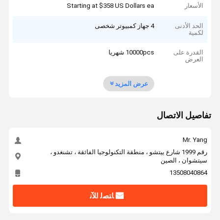
الأسعار
Starting at $358 US Dollars ea
الحد الأدنى
4 جهاز كمبيوتر شخصى
لكمية
القدرة على
10000pcs شهريا
العرض
عرض المزيد
تفاصيل الاتصال
Mr. Yang
رقم 1999 شارع ييتشو ، منطقة التكنولوجيا الفائقة ، تشنغدو ،
سيتشوان ، الصين
13508040864
ﺎﺘﺼﻟ ﺍﻶﻧ