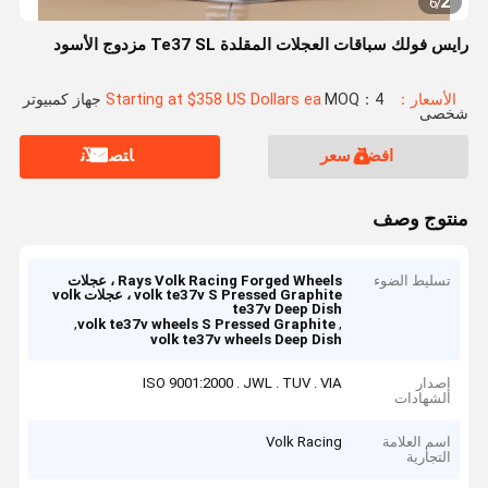
2
6
/
رايس فولك سباقات العجلات المقلدة Te37 SL مزدوج الأسود
الأسعار：Starting at $358 US Dollars ea
MOQ：4 جهاز كمبيوتر
شخصى
افضل سعر
ﺎﺘﺼﻟ ﺍﻶﻧ
منتوج وصف
تسليط الضوء
Rays Volk Racing Forged Wheels ، عجلات
volk te37v S Pressed Graphite ، عجلات volk
te37v Deep Dish
,
,
volk te37v wheels S Pressed Graphite
volk te37v wheels Deep Dish
إصدار
ISO 9001:2000 . JWL . TUV . VIA
الشهادات
اسم العلامة
Volk Racing
التجارية